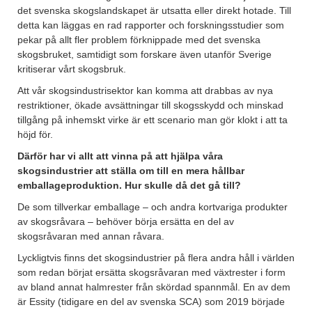
det svenska skogslandskapet är utsatta eller direkt hotade. Till
detta kan läggas en rad rapporter och forskningsstudier som
pekar på allt fler problem förknippade med det svenska
skogsbruket, samtidigt som forskare även utanför Sverige
kritiserar vårt skogsbruk.
Att vår skogsindustrisektor kan komma att drabbas av nya
restriktioner, ökade avsättningar till skogsskydd och minskad
tillgång på inhemskt virke är ett scenario man gör klokt i att ta
höjd för.
Därför har vi allt att vinna på att hjälpa våra
skogsindustrier att ställa om till en mera hållbar
emballageproduktion. Hur skulle då det gå till?
De som tillverkar emballage – och andra kortvariga produkter
av skogsråvara – behöver börja ersätta en del av
skogsråvaran med annan råvara.
Lyckligtvis finns det skogsindustrier på flera andra håll i världen
som redan börjat ersätta skogsråvaran med växtrester i form
av bland annat halmrester från skördad spannmål. En av dem
är Essity (tidigare en del av svenska SCA) som 2019 började