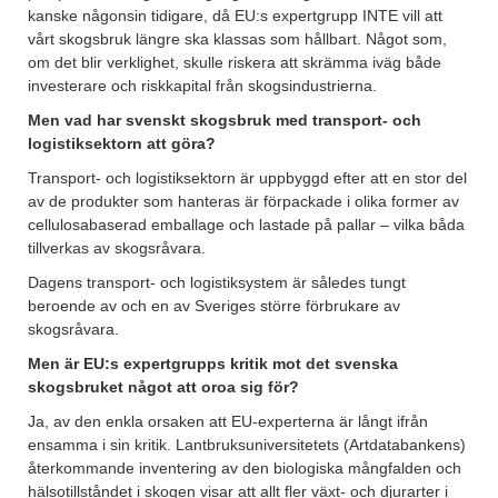
kanske någonsin tidigare, då EU:s expertgrupp INTE vill att
vårt skogsbruk längre ska klassas som hållbart. Något som,
om det blir verklighet, skulle riskera att skrämma iväg både
investerare och riskkapital från skogsindustrierna.
Men vad har svenskt skogsbruk med transport- och
logistiksektorn att göra?
Transport- och logistiksektorn är uppbyggd efter att en stor del
av de produkter som hanteras är förpackade i olika former av
cellulosabaserad emballage och lastade på pallar – vilka båda
tillverkas av skogsråvara.
Dagens transport- och logistiksystem är således tungt
beroende av och en av Sveriges större förbrukare av
skogsråvara.
Men är EU:s expertgrupps kritik mot det svenska
skogsbruket något att oroa sig för?
Ja, av den enkla orsaken att EU-experterna är långt ifrån
ensamma i sin kritik. Lantbruksuniversitetets (Artdatabankens)
återkommande inventering av den biologiska mångfalden och
hälsotillståndet i skogen visar att allt fler växt- och djurarter i