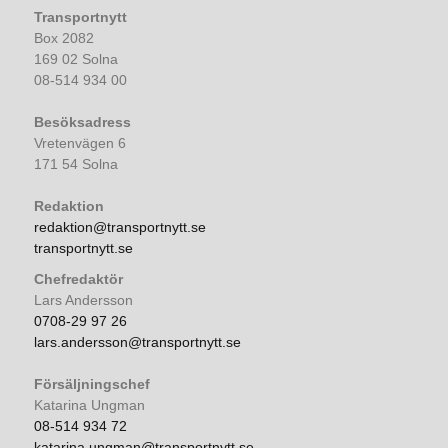
Transportnytt
Box 2082
169 02 Solna
08-514 934 00
Besöksadress
Vretenvägen 6
171 54 Solna
Redaktion
redaktion@transportnytt.se
transportnytt.se
Chefredaktör
Lars Andersson
0708-29 97 26
lars.andersson@transportnytt.se
Försäljningschef
Katarina Ungman
08-514 934 72
katarina.ungman@transportnytt.se