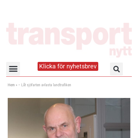
Klicka för nyhetsbrev
Truck- och lagerhandboken
Hem
»
– Låt sjöfarten avlasta landtrafiken