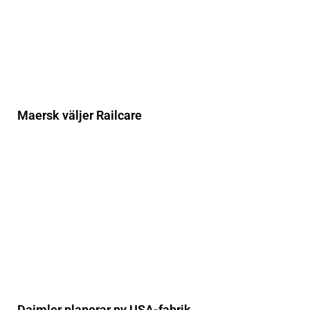
Maersk väljer Railcare
Daimler planerar ny USA-fabrik