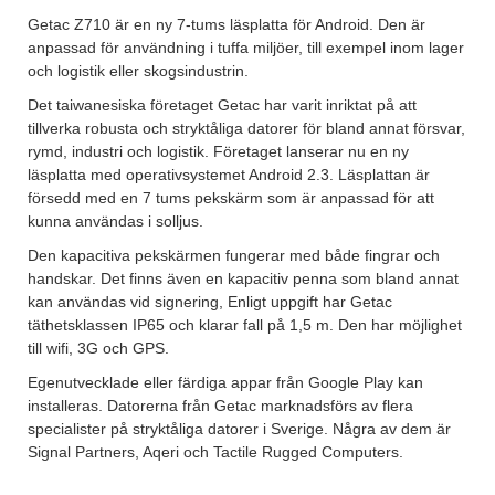
Getac Z710 är en ny 7-tums läsplatta för Android. Den är
anpassad för användning i tuffa miljöer, till exempel inom lager
och logistik eller skogsindustrin.
Det taiwanesiska företaget Getac har varit inriktat på att
tillverka robusta och stryktåliga datorer för bland annat försvar,
rymd, industri och logistik. Företaget lanserar nu en ny
läsplatta med operativsystemet Android 2.3. Läsplattan är
försedd med en 7 tums pekskärm som är anpassad för att
kunna användas i solljus.
Den kapacitiva pekskärmen fungerar med både fingrar och
handskar. Det finns även en kapacitiv penna som bland annat
kan användas vid signering, Enligt uppgift har Getac
täthetsklassen IP65 och klarar fall på 1,5 m. Den har möjlighet
till wifi, 3G och GPS.
Egenutvecklade eller färdiga appar från Google Play kan
installeras. Datorerna från Getac marknadsförs av flera
specialister på stryktåliga datorer i Sverige. Några av dem är
Signal Partners, Aqeri och Tactile Rugged Computers.