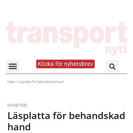
Klicka för nyhetsbrev
Truck- och lagerhandboken
Hem
»
Läsplatta för behandskad hand
NYHETER
Läsplatta för behandskad
hand