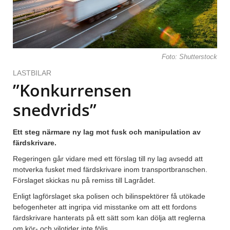
Foto: Shutterstock
LASTBILAR
”Konkurrensen
snedvrids”
Ett steg närmare ny lag mot fusk och manipulation av
färdskrivare.
Regeringen går vidare med ett förslag till ny lag avsedd att
motverka fusket med färdskrivare inom transportbranschen.
Förslaget skickas nu på remiss till Lagrådet.
Enligt lagförslaget ska polisen och bilinspektörer få utökade
befogenheter att ingripa vid misstanke om att ett fordons
färdskrivare hanterats på ett sätt som kan dölja att reglerna
om kör- och vilotider inte följs.