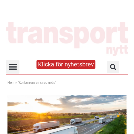
Klicka för nyhetsbrev
Truck- och lagerhandboken
Hem
»
”Konkurrensen snedvrids”