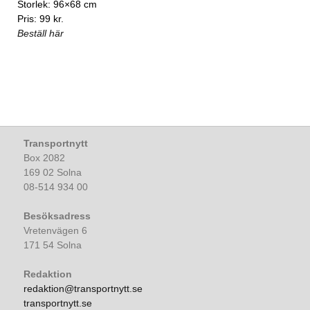
Storlek: 96×68 cm
Pris: 99 kr.
Beställ här
Transportnytt
Box 2082
169 02 Solna
08-514 934 00
Besöksadress
Vretenvägen 6
171 54 Solna
Redaktion
redaktion@transportnytt.se
transportnytt.se