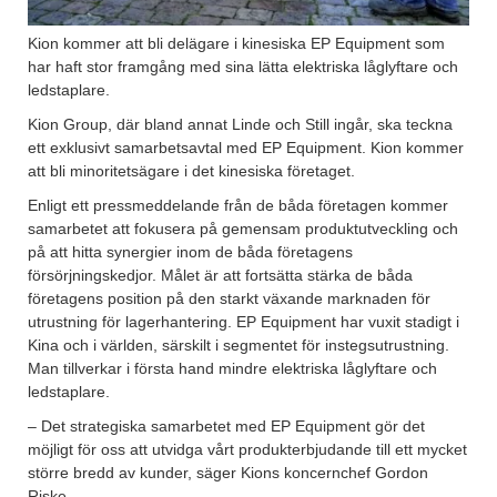
Kion kommer att bli delägare i kinesiska EP Equipment som
har haft stor framgång med sina lätta elektriska låglyftare och
ledstaplare.
Kion Group, där bland annat Linde och Still ingår, ska teckna
ett exklusivt samarbetsavtal med EP Equipment. Kion kommer
att bli minoritetsägare i det kinesiska företaget.
Enligt ett pressmeddelande från de båda företagen kommer
samarbetet att fokusera på gemensam produktutveckling och
på att hitta synergier inom de båda företagens
försörjningskedjor. Målet är att fortsätta stärka de båda
företagens position på den starkt växande marknaden för
utrustning för lagerhantering. EP Equipment har vuxit stadigt i
Kina och i världen, särskilt i segmentet för instegsutrustning.
Man tillverkar i första hand mindre elektriska låglyftare och
ledstaplare.
– Det strategiska samarbetet med EP Equipment gör det
möjligt för oss att utvidga vårt produkterbjudande till ett mycket
större bredd av kunder, säger Kions koncernchef Gordon
Riske.