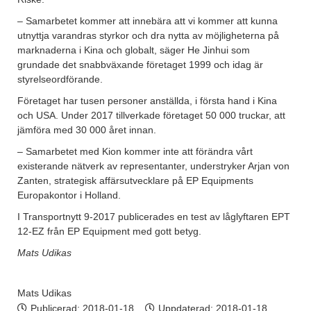
– Samarbetet kommer att innebära att vi kommer att kunna
utnyttja varandras styrkor och dra nytta av möjligheterna på
marknaderna i Kina och globalt, säger He Jinhui som
grundade det snabbväxande företaget 1999 och idag är
styrelseordförande.
Företaget har tusen personer anställda, i första hand i Kina
och USA. Under 2017 tillverkade företaget 50 000 truckar, att
jämföra med 30 000 året innan.
– Samarbetet med Kion kommer inte att förändra vårt
existerande nätverk av representanter, understryker Arjan von
Zanten, strategisk affärsutvecklare på EP Equipments
Europakontor i Holland.
I Transportnytt 9-2017 publicerades en test av låglyftaren EPT
12-EZ från EP Equipment med gott betyg.
Mats Udikas
Mats Udikas
Publicerad:
2018-01-18
Uppdaterad: 2018-01-18