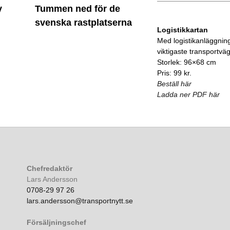
y
Tummen ned för de
svenska rastplatserna
Logistikkartan
Med logistikanläggnin
viktigaste transportvä
Storlek: 96×68 cm
Pris: 99 kr.
Beställ här
Ladda ner PDF här
Chefredaktör
Lars Andersson
0708-29 97 26
lars.andersson@transportnytt.se
Försäljningschef