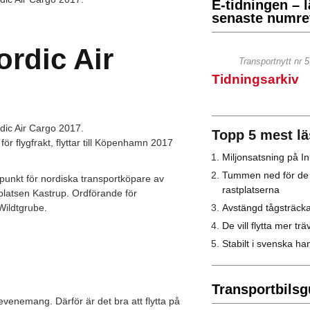
E-tidningen – l
senaste numret
ordic Air
Transportnytt nr 
Tidningsarkiv
Topp 5 mest lä
r flygfrakt, flyttar till Köpenhamn 2017
Miljonsatsning på I
Tummen ned för de
unkt för nordiska transportköpare av
rastplatserna
platsen Kastrup. Ordförande för
Avstängd tågsträck
Wildtgrube.
De vill flytta mer trä
Stabilt i svenska h
Transportbilsg
 evenemang. Därför är det bra att flytta på