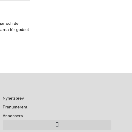
gar och de
garna för godset.
Nyhetsbrev
Prenumerera
Annonsera