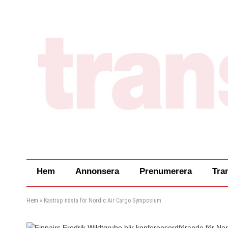
Hem
Annonsera
Prenumerera
Tra
Hem
»
Kastrup nästa för Nordic Air Cargo Symposium