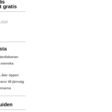
äs
 gratis
5-2026
sta
nlandsbanan
 svenska
a åter öppen
varor till järnväg
amnarna
uiden