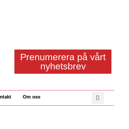
Prenumerera på vårt
nyhetsbrev
ntakt
Om oss