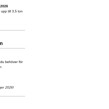
 2026
upp till 3,5 ton
n
 du behöver för
ch
ger 2026!