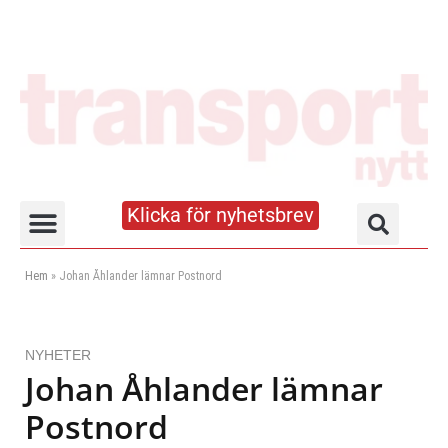
Klicka för nyhetsbrev
Truck- och lagerhandboken
Hem
»
Johan Åhlander lämnar Postnord
NYHETER
Johan Åhlander lämnar
Postnord