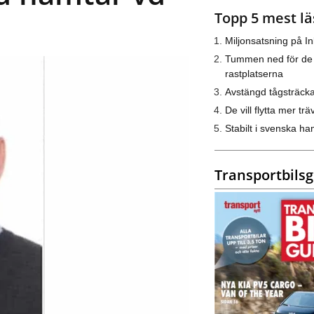
Topp 5 mest lä
Miljonsatsning på I
Tummen ned för de
rastplatserna
Avstängd tågsträck
De vill flytta mer trä
Stabilt i svenska h
Transportbils