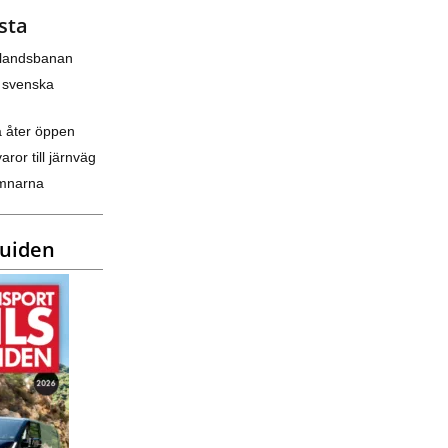
sta
nlandsbanan
 svenska
a åter öppen
varor till järnväg
amnarna
guiden