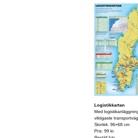
Logistikkartan
Med logistikanläggnin
viktigaste transportvä
Storlek: 96×68 cm
Pris: 99 kr.
Beställ här