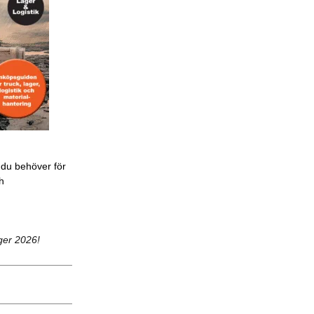
 du behöver för
ch
ger 2026!