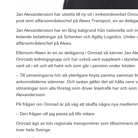
Jan Alexandersson har utsetts till ny vd i inrikesnätverket Onr
post som affärsområdeschef på Alwex Transport, en av delägar
Jan Alexandersson har en lång bakgrund från nationella och int
ledande befattningar på Schenker och Agility Logistics. Under 
affärsområdeschef på Alwex.
Eftersom Alwex är en av delägarna i Onroad så känner Jan Alex
Onroads ledningsgrupp och har också varit suppleant i styrels
varit vd i ett och ett halvt och som går i pension under hösten.
– Till utmaningarna hör att ytterligare knyta samma samman linj
ankomsttiderna stämmer. Och sedan gäller det att hålla nere 
utmaningar som alla företag som driver linjetrafik har och som
Alexandersson.
På frågan om Onroad är på väg att skaffa några nya medlemm
– Den frågan vill jag passa på tills vidare
Onroad ägs av tolv regionala transportörer som tillsammans driv
över hela Sverige.