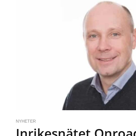
NYHETER
Inrikesnätet Onroa