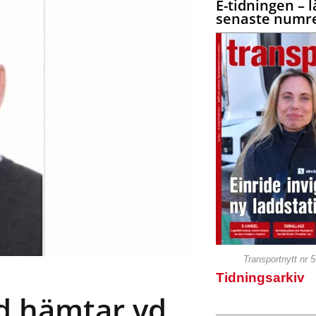
E-tidningen – l
senaste numre
Transportnytt nr 
Tidningsarkiv
d hämtar vd