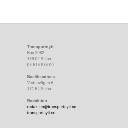
Transportnytt
Box 2082
169 02 Solna
08-514 934 00
Besöksadress
Vretenvägen 6
171 54 Solna
Redaktion
redaktion@transportnytt.se
transportnytt.se