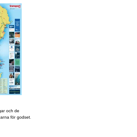
gar och de
garna för godset.