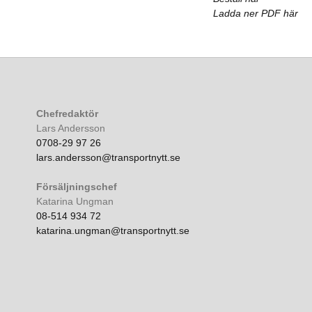
Ladda ner PDF här
Chefredaktör
Lars Andersson
0708-29 97 26
lars.andersson@transportnytt.se
Försäljningschef
Katarina Ungman
08-514 934 72
katarina.ungman@transportnytt.se