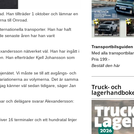
oad. Han tillträder 1 oktober och lämnar en
na till Onroad.
ernationella transporter. Han har haft
de senaste åren har han varit
Transportbilsguiden
andersson nätverket väl. Han har ingått i
Med alla transportbilar 
en. Han efterträder Kjell Johansson som
Pris 199:-
Beställ den här
enätet. Vi måste se till att avgångs- och
variationerna av volymerna. Det är samma
Truck- och
 jag känner väl sedan tidigare, säger Jan
lagerhandbok
ar och delägare svarar Alexandersson:
er 16 terminaler och ett hundratal linjer