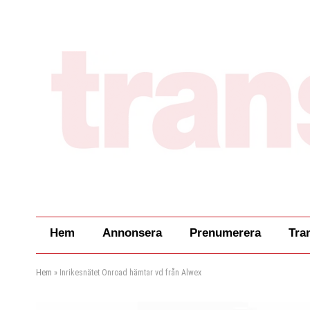
Hem
Annonsera
Prenumerera
Tra
Hem
»
Inrikesnätet Onroad hämtar vd från Alwex