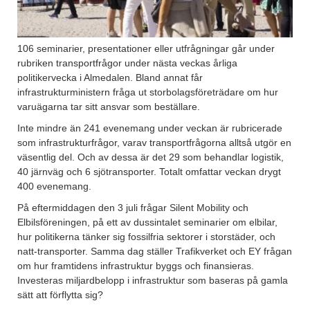
106 seminarier, presentationer eller utfrågningar går under
rubriken transportfrågor under nästa veckas årliga
politikervecka i Almedalen. Bland annat får
infrastrukturministern fråga ut storbolagsföreträdare om hur
varuägarna tar sitt ansvar som beställare.
Inte mindre än 241 evenemang under veckan är rubricerade
som infrastrukturfrågor, varav transportfrågorna alltså utgör en
väsentlig del. Och av dessa är det 29 som behandlar logistik,
40 järnväg och 6 sjötransporter. Totalt omfattar veckan drygt
400 evenemang.
På eftermiddagen den 3 juli frågar Silent Mobility och
Elbilsföreningen, på ett av dussintalet seminarier om elbilar,
hur politikerna tänker sig fossilfria sektorer i storstäder, och
natt-transporter. Samma dag ställer Trafikverket och EY frågan
om hur framtidens infrastruktur byggs och finansieras.
Investeras miljardbelopp i infrastruktur som baseras på gamla
sätt att förflytta sig?