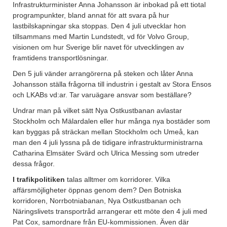
Infrastrukturminister Anna Johansson är inbokad på ett tiotal
programpunkter, bland annat för att svara på hur
lastbilskapningar ska stoppas. Den 4 juli utvecklar hon
tillsammans med Martin Lundstedt, vd för Volvo Group,
visionen om hur Sverige blir navet för utvecklingen av
framtidens transportlösningar.
Den 5 juli vänder arrangörerna på steken och låter Anna
Johansson ställa frågorna till industrin i gestalt av Stora Ensos
och LKABs vd:ar. Tar varuägare ansvar som beställare?
Undrar man på vilket sätt Nya Ostkustbanan avlastar
Stockholm och Mälardalen eller hur många nya bostäder som
kan byggas på sträckan mellan Stockholm och Umeå, kan
man den 4 juli lyssna på de tidigare infrastrukturministrarna
Catharina Elmsäter Svärd och Ulrica Messing som utreder
dessa frågor.
I trafikpolitiken
talas alltmer om korridorer. Vilka
affärsmöjligheter öppnas genom dem? Den Botniska
korridoren, Norrbotniabanan, Nya Ostkustbanan och
Näringslivets transportråd arrangerar ett möte den 4 juli med
Pat Cox, samordnare från EU-kommissionen. Även där