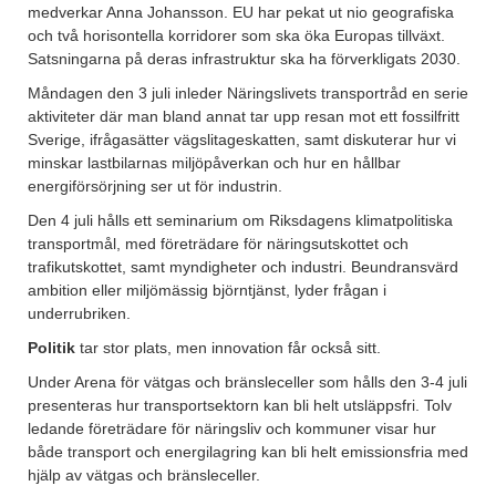
medverkar Anna Johansson. EU har pekat ut nio geografiska
och två horisontella korridorer som ska öka Europas tillväxt.
Satsningarna på deras infrastruktur ska ha förverkligats 2030.
Måndagen den 3 juli inleder Näringslivets transportråd en serie
aktiviteter där man bland annat tar upp resan mot ett fossilfritt
Sverige, ifrågasätter vägslitageskatten, samt diskuterar hur vi
minskar lastbilarnas miljöpåverkan och hur en hållbar
energiförsörjning ser ut för industrin.
Den 4 juli hålls ett seminarium om Riksdagens klimatpolitiska
transportmål, med företrädare för näringsutskottet och
trafikutskottet, samt myndigheter och industri. Beundransvärd
ambition eller miljömässig björntjänst, lyder frågan i
underrubriken.
Politik
tar stor plats, men innovation får också sitt.
Under Arena för vätgas och bränsleceller som hålls den 3-4 juli
presenteras hur transportsektorn kan bli helt utsläppsfri. Tolv
ledande företrädare för näringsliv och kommuner visar hur
både transport och energilagring kan bli helt emissionsfria med
hjälp av vätgas och bränsleceller.