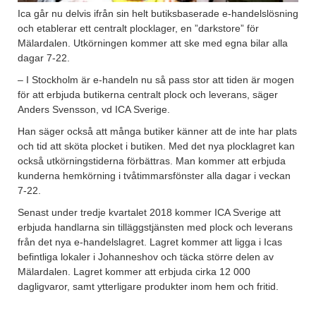
Ica går nu delvis ifrån sin helt butiksbaserade e-handelslösning
och etablerar ett centralt plocklager, en ”darkstore” för
Mälardalen. Utkörningen kommer att ske med egna bilar alla
dagar 7-22.
– I Stockholm är e-handeln nu så pass stor att tiden är mogen
för att erbjuda butikerna centralt plock och leverans, säger
Anders Svensson, vd ICA Sverige.
Han säger också att många butiker känner att de inte har plats
och tid att sköta plocket i butiken. Med det nya plocklagret kan
också utkörningstiderna förbättras. Man kommer att erbjuda
kunderna hemkörning i tvåtimmarsfönster alla dagar i veckan
7-22.
Senast under tredje kvartalet 2018 kommer ICA Sverige att
erbjuda handlarna sin tilläggstjänsten med plock och leverans
från det nya e-handelslagret. Lagret kommer att ligga i Icas
befintliga lokaler i Johanneshov och täcka större delen av
Mälardalen. Lagret kommer att erbjuda cirka 12 000
dagligvaror, samt ytterligare produkter inom hem och fritid.