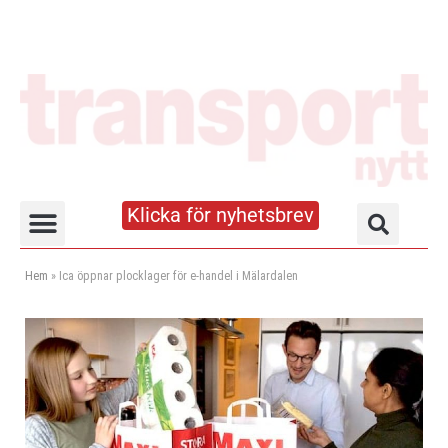
Klicka för nyhetsbrev
Truck- och lagerhandboken
Hem
»
Ica öppnar plocklager för e-handel i Mälardalen