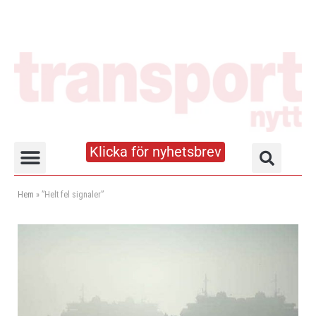
Klicka för nyhetsbrev
Truck- och lagerhandboken
Hem
»
”Helt fel signaler”