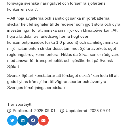
försvaga svenska näringslivet och försämra sjöfartens
konkurrenskraft”.
– Att höja avgifterna och samtidigt sänka miljörabatterna
skickar helt fel signaler till de rederier som gjort stora och dyra
investeringar för att minska sin miljö- och klimatpåverkan. Att
höja alla delar av farledsavgifterna högt över
konsumentprisindex (cirka 1,0 procent) och samtidigt minska
miljöincitamenten strider dessutom mot Sjöfartsverkets eget
regleringsbrev, kommenterar Niklas da Silva, senior rådgivare
med ansvar för transportpolitik och sjösäkerhet på Svensk
Sjöfart.
Svensk Sjöfart konstaterar att förslaget också ”kan leda till att
gods flyttas från sjöfart till vägtransporter och äventyra
Sveriges försörjningsberedskap”.
Transportnytt
Publicerad:
2025-09-01
Uppdaterad: 2025-09-01