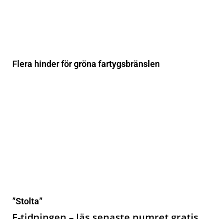
Flera hinder för gröna fartygsbränslen
”Stolta”
E-tidningen – läs senaste numret gratis