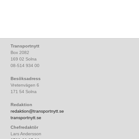
Transportnytt
Box 2082
169 02 Solna
08-514 934 00
Besöksadress
Vretenvägen 6
171 54 Solna
Redaktion
redaktion@transportnytt.se
transportnytt.se
Chefredaktör
Lars Andersson