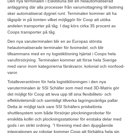
Den nya terminalen i Eskilstuna blir en helautomatiserad
anläggning där alla processer från varumottagning till lastning
sker automatiserat dygnet runt. Terminalen kommer att ha
tågspår in på tomten vilket möjliggör för Coop att utöka
andelen transporter på tåg. I dag körs cirka 35 procent av
Coops transporter på tåg.
Den nya varuterminalen blir en av Europas största
helautomatiserade terminaler för livsmedel, och blir
tillsammans med en ny logistiklösning hjärtat i Coops hela
varuförsörjning. Terminalen kommer att förse hela Sverige
med varor inom kategorierna färskvaror, kolonial och nonfood-
varor.
Totalleverantören för hela logistiklösningen i den nya
varuterminalen är SSI Schäfer som med med 3D-Matrix gör
det möjligt för Coop att leva upp till sina flexibilitets- och
effektivitetsmål och samtidigt tillverka lagringsvänliga pallar.
Detta är möjligt tack vare SSI Schäfers prisbelönta
shuttlesystem som både försörjer plockningsrobotar för
enskilda kollin och plockningsstationer för enstaka delar med
gods i en strikt ordning. ”I förening med den djupgående
integrationen av robotar kommer Coop att förbättra hela sin