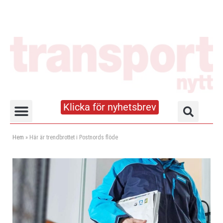
Klicka för nyhetsbrev
Truck- och lagerhandboken
Hem
»
Här är trendbrottet i Postnords flöde