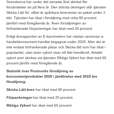
Svenskarna har under det senaste året skickat fler
försändelser än på flera år. Den största ökningen står tjänsten
Skicka Lätt för, vilket är spårbara leveranser av paket under 2
kilo. Tjänsten har ökat i försäljning med cirka 80 procent
jämfört med föregående år. Även försäljningen av
förfrankerade förpackningar har ökat med 20 procent.
Enligt årsrapporten av E-barometern har nästan varannan e-
handelskonsument handlat begagnat under 2020. Men det är
inte endast förfrankerade påsar och Skicka lätt som har ökat i
popularitet, utan även vykort visar ett litet trendbrott. Antalet
vykort som skickas via tjänsten Riktiga Vykort har ökat med 65
procent jämför med föregående år.
Statistik över Postnords försäljning av
konsumentprodukter 2020 i jämförelse med 2019 års
försäljning:
Skicka Lätt
-brev
har ökat med 80 procent.
Förpackningar
har ökat med 20 procent.
Riktiga
Vykort
har ökat med 65 procent.