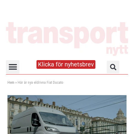
Klicka för nyhetsbrev
Truck- och lagerhandboken
Hem
»
Här är nya eldrivna Fiat Ducato