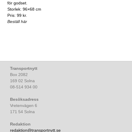
för godset.
Storlek: 96×68 cm
Pris: 99 kr.
Beställ här
Transportnytt
Box 2082
169 02 Solna
08-514 934 00
Besöksadress
Vretenvägen 6
171 54 Solna
Redaktion
redaktion@transportnytt.se