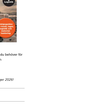
 du behöver för
ch
ger 2026!