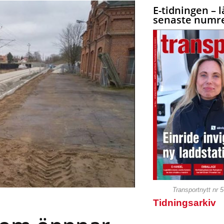
E-tidningen – l
senaste numre
Transportnytt nr 
Tidningsarkiv