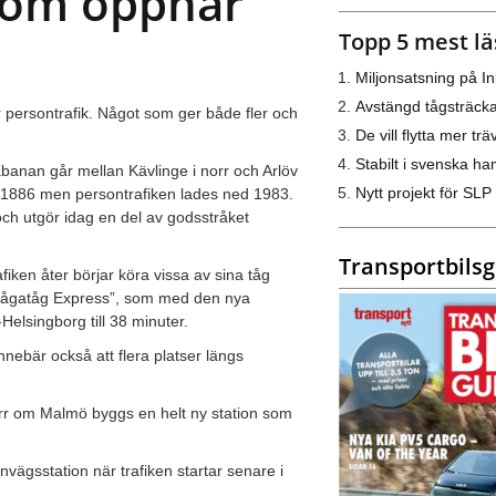
som öppnar
Topp 5 mest lä
Miljonsatsning på I
Avstängd tågsträck
 persontrafik. Något som ger både fler och
De vill flytta mer trä
Stabilt i svenska h
banan går mellan Kävlinge i norr och Arlöv
Nytt projekt för SLP
 1886 men persontrafiken lades ned 1983.
ch utgör idag en del av godsstråket
Transportbils
iken åter börjar köra vissa av sina tåg
”Pågatåg Express”, som med den nya
lsingborg till 38 minuter.
bär också att flera platser längs
orr om Malmö byggs en helt ny station som
vägsstation när trafiken startar senare i