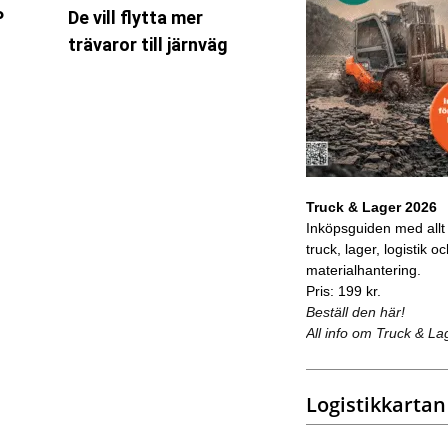
P
De vill flytta mer
trävaror till järnväg
Truck & Lager 2026
Inköpsguiden med allt
truck, lager, logistik o
materialhantering.
Pris: 199 kr.
Beställ den här!
All info om Truck & La
Logistikkartan