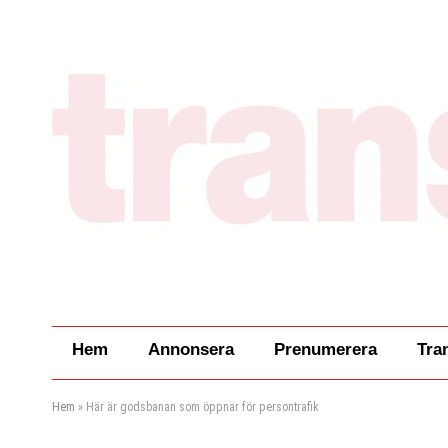
Hem
Annonsera
Prenumerera
Tra
Hem
»
Här är godsbanan som öppnar för persontrafik