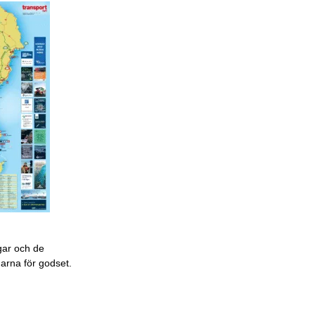
gar och de
garna för godset.