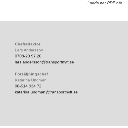
Ladda ner PDF här
Chefredaktör
Lars Andersson
0708-29 97 26
lars.andersson@transportnytt.se
Försäljningschef
Katarina Ungman
08-514 934 72
katarina.ungman@transportnytt.se