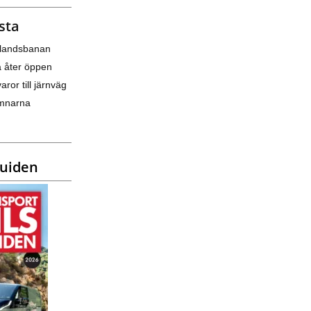
sta
nlandsbanan
a åter öppen
varor till järnväg
amnarna
guiden