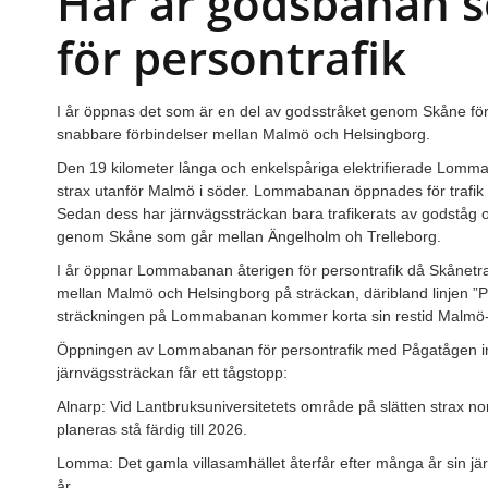
Här är godsbanan 
för persontrafik
I år öppnas det som är en del av godsstråket genom Skåne för
snabbare förbindelser mellan Malmö och Helsingborg.
Den 19 kilometer långa och enkelspåriga elektrifierade Lomma
strax utanför Malmö i söder. Lommabanan öppnades för trafik
Sedan dess har järnvägssträckan bara trafikerats av godståg o
genom Skåne som går mellan Ängelholm oh Trelleborg.
I år öppnar Lommabanan återigen för persontrafik då Skånetraf
mellan Malmö och Helsingborg på sträckan, däribland linjen 
sträckningen på Lommabanan kommer korta sin restid Malmö-He
Öppningen av Lommabanan för persontrafik med Pågatågen inne
järnvägssträckan får ett tågstopp:
Alnarp: Vid Lantbruksuniversitetets område på slätten strax n
planeras stå färdig till 2026.
Lomma: Det gamla villasamhället återfår efter många år sin järn
år.