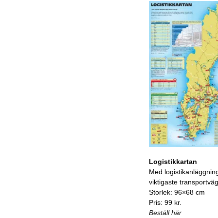
Logistikkartan
Med logistikanläggnin
viktigaste transportvä
Storlek: 96×68 cm
Pris: 99 kr.
Beställ här