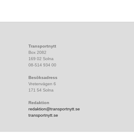
Transportnytt
Box 2082
169 02 Solna
08-514 934 00
Besöksadress
Vretenvägen 6
171 54 Solna
Redaktion
redaktion@transportnytt.se
transportnytt.se