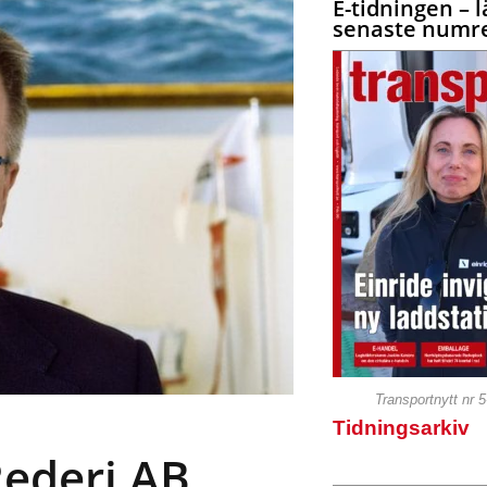
E-tidningen – l
senaste numre
Transportnytt nr 
Tidningsarkiv
ederi AB