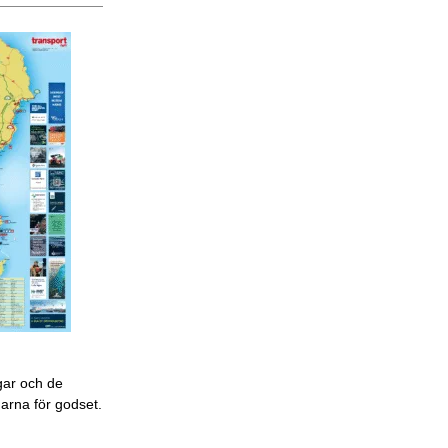
gar och de
garna för godset.