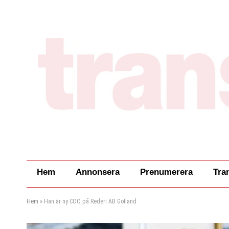
Hem
Annonsera
Prenumerera
Tra
Hem
»
Han är ny COO på Rederi AB Gotland