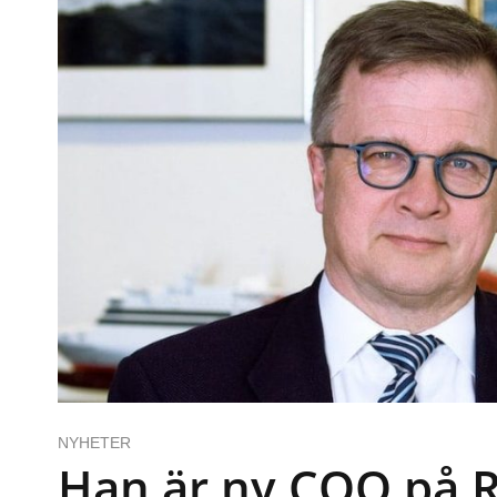
NYHETER
Han är ny COO på R