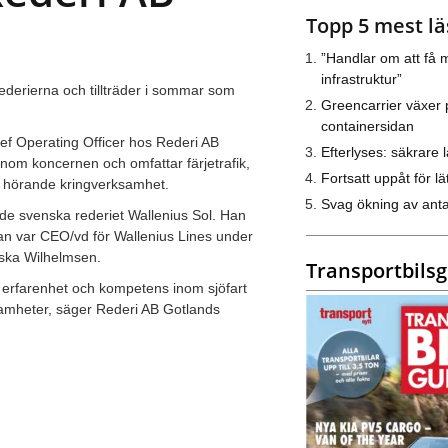
Topp 5 mest lä
”Handlar om att få m
infrastruktur”
ederierna och tillträder i sommar som
Greencarrier växer 
containersidan
ief Operating Officer hos Rederi AB
Efterlyses: säkrare l
nom koncernen och omfattar färjetrafik,
Fortsatt uppåt för lät
ll hörande kringverksamhet.
Svag ökning av anta
ade svenska rederiet Wallenius Sol. Han
 han var CEO/vd för Wallenius Lines under
ska Wilhelmsen.
Transportbils
n erfarenhet och kompetens inom sjöfart
ksamheter, säger Rederi AB Gotlands