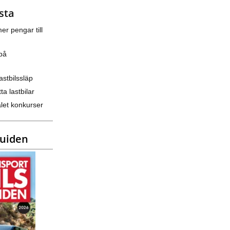
sta
er pengar till
på
astbilssläp
ta lastbilar
let konkurser
guiden