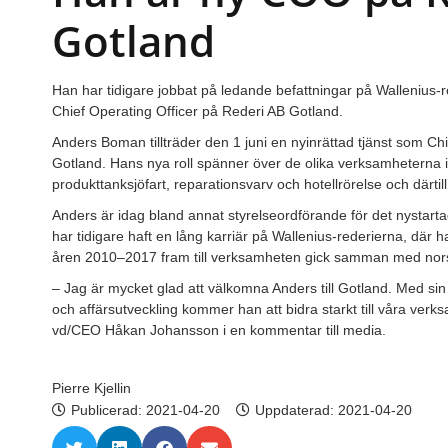
Gotland
Han har tidigare jobbat på ledande befattningar på Wallenius-r
Chief Operating Officer på Rederi AB Gotland.
Anders Boman tillträder den 1 juni en nyinrättad tjänst som Ch
Gotland. Hans nya roll spänner över de olika verksamheterna i
produkttanksjöfart, reparationsvarv och hotellrörelse och därti
Anders är idag bland annat styrelseordförande för det nystart
har tidigare haft en lång karriär på Wallenius-rederierna, där
åren 2010–2017 fram till verksamheten gick samman med nor
– Jag är mycket glad att välkomna Anders till Gotland. Med si
och affärsutveckling kommer han att bidra starkt till våra ver
vd/CEO Håkan Johansson i en kommentar till media.
Pierre Kjellin
Publicerad:
2021-04-20
Uppdaterad: 2021-04-20