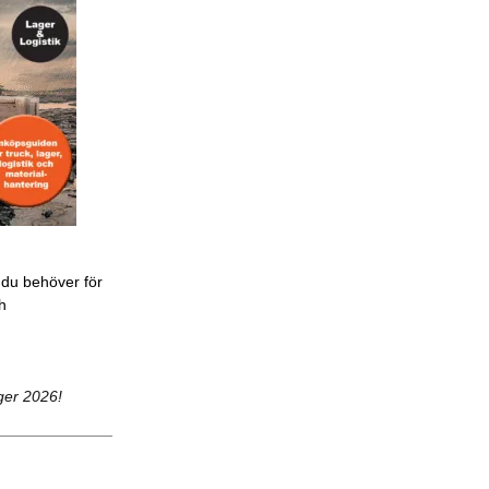
 du behöver för
ch
ger 2026!