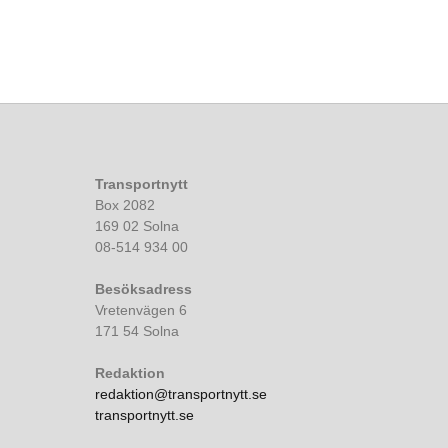
Transportnytt
Box 2082
169 02 Solna
08-514 934 00
Besöksadress
Vretenvägen 6
171 54 Solna
Redaktion
redaktion@transportnytt.se
transportnytt.se