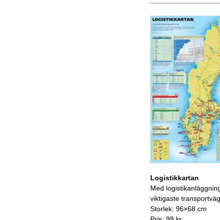
Logistikkartan
Med logistikanläggnin
viktigaste transportvä
Storlek: 96×68 cm
Pris: 99 kr.