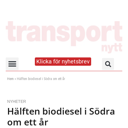
Klicka för nyhetsbrev
Truck- och lagerhandboken
Hem
»
Hälften biodiesel i Södra om ett år
NYHETER
Hälften biodiesel i Södra
om ett år