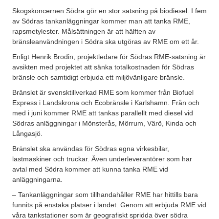
Skogskoncernen Södra gör en stor satsning på biodiesel. I fem
av Södras tankanläggningar kommer man att tanka RME,
rapsmetylester. Målsättningen är att hälften av
bränsleanvändningen i Södra ska utgöras av RME om ett år.
Enligt Henrik Brodin, projektledare för Södras RME-satsning är
avsikten med projektet att sänka totalkostnaden för Södras
bränsle och samtidigt erbjuda ett miljövänligare bränsle.
Bränslet är svensktillverkad RME som kommer från Biofuel
Express i Landskrona och Ecobränsle i Karlshamn. Från och
med i juni kommer RME att tankas parallellt med diesel vid
Södras anläggningar i Mönsterås, Mörrum, Värö, Kinda och
Långasjö.
Bränslet ska användas för Södras egna virkesbilar,
lastmaskiner och truckar. Även underleverantörer som har
avtal med Södra kommer att kunna tanka RME vid
anläggningarna.
– Tankanläggningar som tillhandahåller RME har hittills bara
funnits på enstaka platser i landet. Genom att erbjuda RME vid
våra tankstationer som är geografiskt spridda över södra