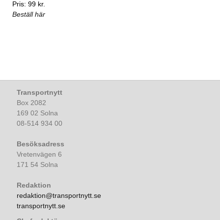
Pris: 99 kr.
Beställ här
Transportnytt
Box 2082
169 02 Solna
08-514 934 00
Besöksadress
Vretenvägen 6
171 54 Solna
Redaktion
redaktion@transportnytt.se
transportnytt.se