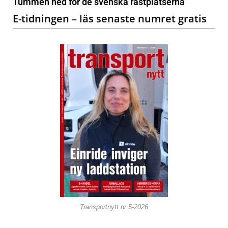
Tummen ned för de svenska rastplatserna
E-tidningen – läs senaste numret gratis
Transportnytt nr 5-2026