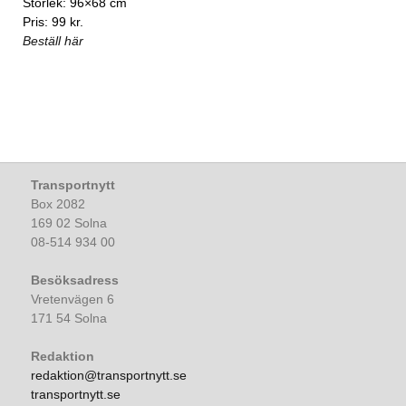
Storlek: 96×68 cm
Pris: 99 kr.
Beställ här
Transportnytt
Box 2082
169 02 Solna
08-514 934 00
Besöksadress
Vretenvägen 6
171 54 Solna
Redaktion
redaktion@transportnytt.se
transportnytt.se