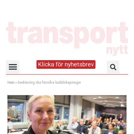
Klicka för nyhetsbrev
Truck- och lagerhandboken
Hem
»
Geofencing ska försvåra lastbilskapningar