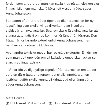
fordon som är berörda, man kan ställa krav på att tekniken ska
finnas i bilen om man ska få köra i ett visst område, säger
Anna Johansson.
I debatten efter terrordådet öppnade åkeribranschen för ny
lagstiftning som skulle tvinga tillverkarna att installera
stöldspärrar i nya lastbilar. Spärren skulle få stulna lastbilar att
stanna automatiskt om de kommer för långt från föraren. Den
frågan är fortfarande aktuell enligt Anna Johansson, men
behöver samordnas på EU-nivå.
Även andra tekniska medel har också diskuterats. En lösning
som man gett upp idén om så kallade biometriska nycklar som
styrs med fingeravtryck.
– Vi har fått väldigt tydliga signaler från branschen om att det
vore en dålig åtgärd, eftersom det skulle innebära att en
lastbilschaufför skulle kunna bli kidnappad eller ännu värre,
säger Anna Johansson.
Mats Udikas
Publicerad:
2017-05-24
Uppdaterad: 2017-05-24