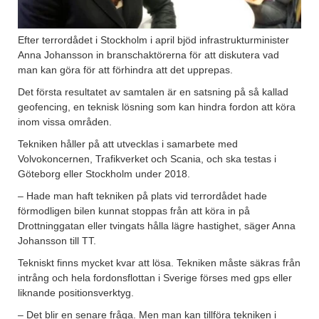
Efter terrordådet i Stockholm i april bjöd infrastrukturminister
Anna Johansson in branschaktörerna för att diskutera vad
man kan göra för att förhindra att det upprepas.
Det första resultatet av samtalen är en satsning på så kallad
geofencing, en teknisk lösning som kan hindra fordon att köra
inom vissa områden.
Tekniken håller på att utvecklas i samarbete med
Volvokoncernen, Trafikverket och Scania, och ska testas i
Göteborg eller Stockholm under 2018.
– Hade man haft tekniken på plats vid terrordådet hade
förmodligen bilen kunnat stoppas från att köra in på
Drottninggatan eller tvingats hålla lägre hastighet, säger Anna
Johansson till TT.
Tekniskt finns mycket kvar att lösa. Tekniken måste säkras från
intrång och hela fordonsflottan i Sverige förses med gps eller
liknande positionsverktyg.
– Det blir en senare fråga. Men man kan tillföra tekniken i