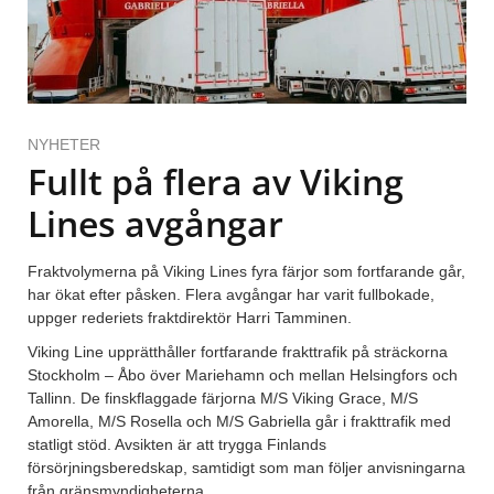
NYHETER
Fullt på flera av Viking
Lines avgångar
Fraktvolymerna på Viking Lines fyra färjor som fortfarande går,
har ökat efter påsken. Flera avgångar har varit fullbokade,
uppger rederiets fraktdirektör Harri Tamminen.
Viking Line upprätthåller fortfarande frakttrafik på sträckorna
Stockholm – Åbo över Mariehamn och mellan Helsingfors och
Tallinn. De finskflaggade färjorna M/S Viking Grace, M/S
Amorella, M/S Rosella och M/S Gabriella går i frakttrafik med
statligt stöd. Avsikten är att trygga Finlands
försörjningsberedskap, samtidigt som man följer anvisningarna
från gränsmyndigheterna.