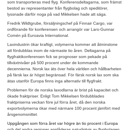
som transporteras med flyg. Konferensdeltagarna, som främst
bestod av representanter från flygbolag och speditörer,
lyssnade därför noga på vad Mikkelsen hade att säga.
Fredrik Wildtgrube, försäljningschef på Finnair Cargo, var
ordförande för konferensen och arrangör var Lars-Gunnar
Comén på Euroavia International.
Laxindustrin ökar kraftigt, volymerna kommer att åtminstone
att fördubblas inom de närmaste tio åren. Deltagarna på
flygfraktkonferensen fick se prognoser som pekade på
tillväxtnivåer på 500 procent under de kommande
decennierna. Norsk lax äts över hela världen och hållbarheten
på färsk lax är högst begränsad. För färsk norsk lax som ska
ätas utanför Europa finns inga alternativ till flygfrakt.
Problemen för de norska laxodlarna är brist på kapacitet och
ökade fraktpriser. Enligt Tom Mikkelsen fördubblades
fraktpriserna veckan före jul förra året, då den norska
exportvolymerna ökar med närmare 100 procent jämfört med
årsgenomsnittet.
Uppgången som förra året var högre än tio procent i Europa
och del andra regioner applåderas naturligtvis av flygbolagen.