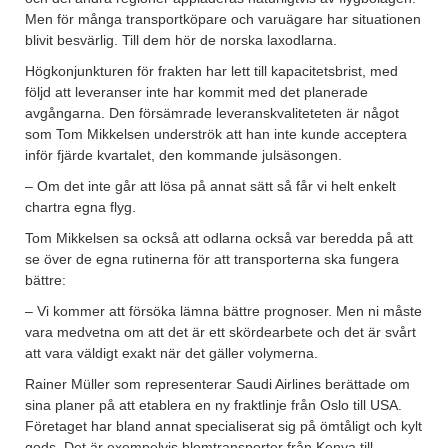
Men för många transportköpare och varuägare har situationen
blivit besvärlig. Till dem hör de norska laxodlarna.
Högkonjunkturen för frakten har lett till kapacitetsbrist, med
följd att leveranser inte har kommit med det planerade
avgångarna. Den försämrade leveranskvaliteteten är något
som Tom Mikkelsen underströk att han inte kunde acceptera
inför fjärde kvartalet, den kommande julsäsongen.
– Om det inte går att lösa på annat sätt så får vi helt enkelt
chartra egna flyg.
Tom Mikkelsen sa också att odlarna också var beredda på att
se över de egna rutinerna för att transporterna ska fungera
bättre:
– Vi kommer att försöka lämna bättre prognoser. Men ni måste
vara medvetna om att det är ett skördearbete och det är svårt
att vara väldigt exakt när det gäller volymerna.
Rainer Müller som representerar Saudi Airlines berättade om
sina planer på att etablera en ny fraktlinje från Oslo till USA.
Företaget har bland annat specialiserat sig på ömtåligt och kylt
gods. Det är exempelvis blomtransporter från Kenya till