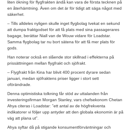
liten ökning för flygfrakten ändå kan vara de första tecknen på
en återhämtning. Även om det är för tidigt att säga något med
säkerhet.
– Tills alldeles nyligen skulle inget flygbolag tvekat en sekund
att dumpa fraktgodset för att få plats med sina passagerares
bagage, berättar Niall van de Wouw vidare för Loadstar.
Samma flygbolag tar nu bort sätena för att få mer plats för
gods.
Han noterar också en slående stor skillnad i effekterna på
prissättningen mellan flygfrakt och sjöfrakt.
– Flygfrakt från Kina har blivit 400 procent dyrare sedan
januari, medan sjöfraktens priser ligger i stort sett
oförändrade.
Denna optimistiska tolkning får stöd av uttalanden från
investeringsfirman Morgan Stanley, vars chefsekonom Chetan
Ahya citeras i Loadstar: ”ett antal av de högfrekventa
indikatorer vi följer upp antyder att den globala ekonomin är på
väg att plana ut”.
Ahya syftar då på stigande konsumentförväntningar och