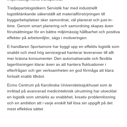
Tredjepartslogistikern Servistik har med industriellt
logistiktänkande säkerställt att materialförsörjningen till
byggarbetsplatser sker samordnat, väl planerat och just-in-
time. Genom smart planering och samordning skapas även
förutsättningar för en bättre miljömässig hållbarhet och positiva
effekter på arbetsmiljön, sägs i motiveringen.
E-handlaren Sportamore har byggt upp en effektiv logistik som
snabbt och med hög servicegrad hanterar leveranser till allt
mer kräsna konsumenter. Den automatiserade och flexibla
lagerlösningen klarar även av att hantera fluktuationer i
efterfrågan och ger verksamheten en god förmåga att klara
fortsatt snabb tillväxt.
Ecmo Centrum på Karolinska Universitetssjukhuset som är
inriktad på avancerad medicinteknisk utrustning har utvecklat
en logistik som utmärks av snabbhet, kreativ problemlösning
och en ambition att i varje enskilt fall lösa sin uppgift på det
mest effektiva sättet.