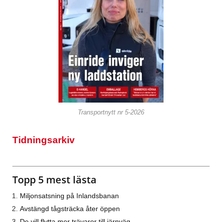
Transportnytt nr 5-2026
Tidningsarkiv
Topp 5 mest lästa
Miljonsatsning på Inlandsbanan
Avstängd tågsträcka åter öppen
De vill flytta mer trävaror till järnväg