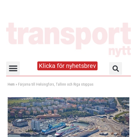
Klicka för nyhetsbrev
Truck- och lagerhandboken
Hem
»
Färjorna till Helsingfors, Tallinn och Riga stoppas