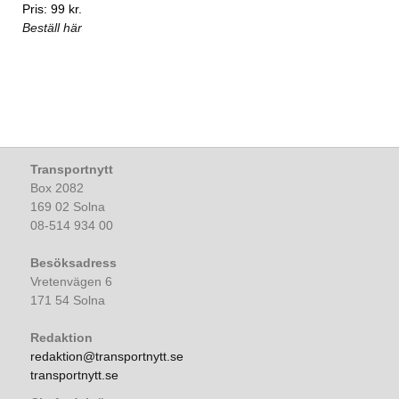
Pris: 99 kr.
Beställ här
Transportnytt
Box 2082
169 02 Solna
08-514 934 00
Besöksadress
Vretenvägen 6
171 54 Solna
Redaktion
redaktion@transportnytt.se
transportnytt.se