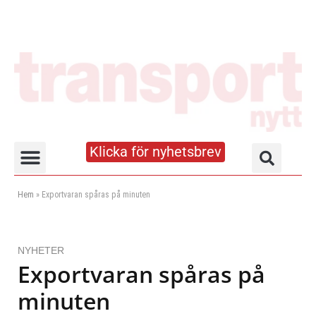
Klicka för nyhetsbrev
Truck- och lagerhandboken
Hem
»
Exportvaran spåras på minuten
NYHETER
Exportvaran spåras på
minuten