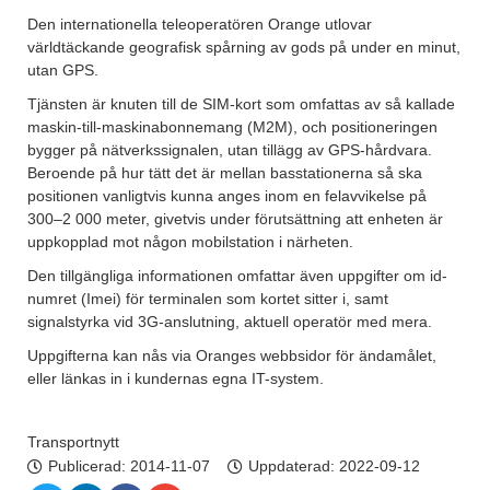
Den internationella teleoperatören Orange utlovar
världtäckande geografisk spårning av gods på under en minut,
utan GPS.
Tjänsten är knuten till de SIM-kort som omfattas av så kallade
maskin-till-maskinabonnemang (M2M), och positioneringen
bygger på nätverkssignalen, utan tillägg av GPS-hårdvara.
Beroende på hur tätt det är mellan basstationerna så ska
positionen vanligtvis kunna anges inom en felavvikelse på
300–2 000 meter, givetvis under förutsättning att enheten är
uppkopplad mot någon mobilstation i närheten.
Den tillgängliga informationen omfattar även uppgifter om id-
numret (Imei) för terminalen som kortet sitter i, samt
signalstyrka vid 3G-anslutning, aktuell operatör med mera.
Uppgifterna kan nås via Oranges webbsidor för ändamålet,
eller länkas in i kundernas egna IT-system.
Transportnytt
Publicerad:
2014-11-07
Uppdaterad: 2022-09-12