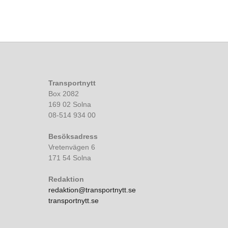
Transportnytt
Box 2082
169 02 Solna
08-514 934 00
Besöksadress
Vretenvägen 6
171 54 Solna
Redaktion
redaktion@transportnytt.se
transportnytt.se