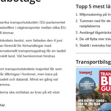
Topp 5 mest lä
Miljonsatsning på I
Tummen ned för de
elserika transportutskottet i EU-parlamentet
rastplatserna
etsvillkor i vägtransporter mellan olika EU-
Avstängd tågsträck
48 timmar.
De vill flytta mer trä
utskottets beslut, som fattades den 4 juni.
Stabilt i svenska h
an föremål för förhandlingar med
rnationellt transportuppdrag får en lastbil
nskilt land. Väl hemkommet hindras
Transportbils
om transportutskottets majoritet får som
får tillbringas i fordonet, men bara på
 toalett och datanät. Minst en gång var
a hemma.
terna ska omfattas av krav på ett visst
här
.