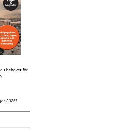
 du behöver för
ch
ger 2026!