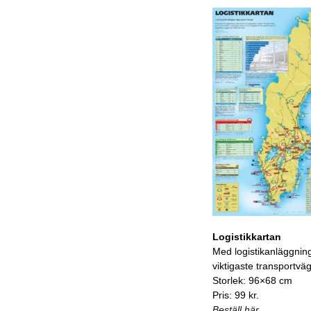
Logistikkartan
Med logistikanläggnin
viktigaste transportvä
Storlek: 96×68 cm
Pris: 99 kr.
Beställ här