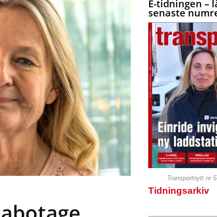
E-tidningen – l
senaste numre
Transportnytt nr 
Tidningsarkiv
 cabotage