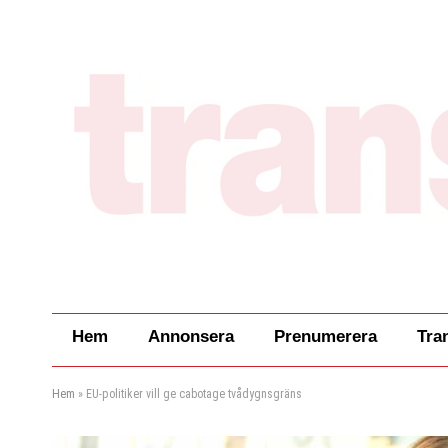
Hem
Annonsera
Prenumerera
Tra
Hem
»
EU-politiker vill ge cabotage tvådygnsgräns