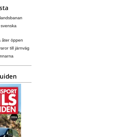
sta
nlandsbanan
 svenska
a åter öppen
varor till järnväg
amnarna
guiden