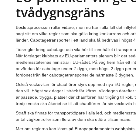
tvådygnsgräns
Beslutsprocessen rullar vidare, men nu har i alla fall det inflyt
sagt sitt om vilka regler som ska gälla kring konkurrens och arb
länder. Cabotagetransporter i ett land ska få bedrivas i högst 
Tidsregler kring cabotage och vila hör till innehållet i transport
När förslaget klubbats av EU-parlamentets plenum blir det sed
medlemsstaternas ministrar i EU-rådet. På väg hem från ett inte
användas för cabotage under 7 dygn, men högst 2 dygn per e
fordonet från fler cabotagetransporter de närmaste 3 dygnen.
Också veckovilan för chaufförer styrs upp med nya EU-regler, 
den vill. Högst sex dagar i sträck får köras. Vilodagen därefter 
anpassade, trygga, platser där chauffören har tillgång till kök,
tredje vecka ska åkeriet se till att chauffören får sin veckovil
Straff ska finnas för transportköpare i alla led, och medlemssta
antal vägkontroller som flera av dem ska utföra tillsammans.
Mer om reglerna kan läsas
på Europaparlamentets webbplats 