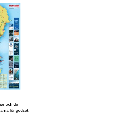
gar och de
garna för godset.