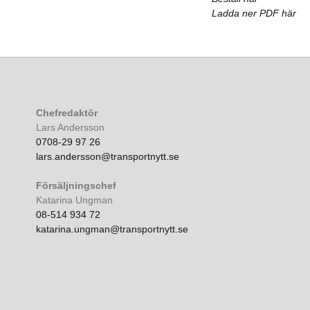
Ladda ner PDF här
Chefredaktör
Lars Andersson
0708-29 97 26
lars.andersson@transportnytt.se
Försäljningschef
Katarina Ungman
08-514 934 72
katarina.ungman@transportnytt.se