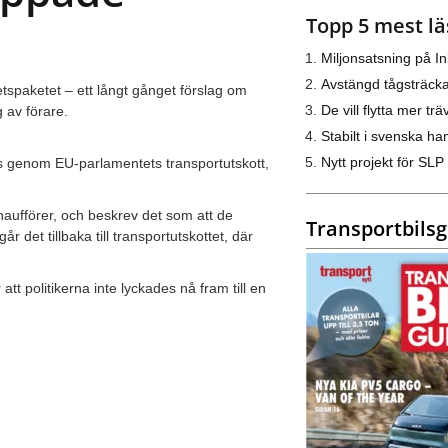
Topp 5 mest lä
Miljonsatsning på I
Avstängd tågsträck
hetspaketet – ett långt gånget förslag om
De vill flytta mer trä
 av förare.
Stabilt i svenska h
Nytt projekt för SLP
 genom EU-parlamentets transportutskott,
aufförer, och beskrev det som att de
Transportbils
r det tillbaka till transportutskottet, där
tt politikerna inte lyckades nå fram till en