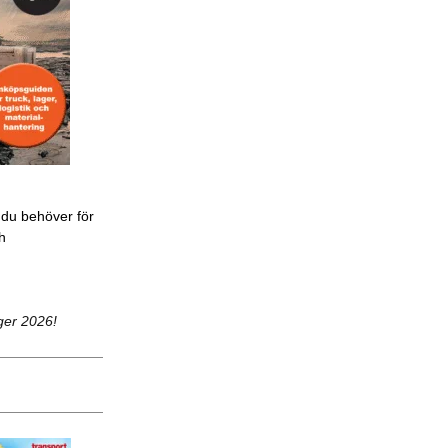
 du behöver för
ch
ger 2026!