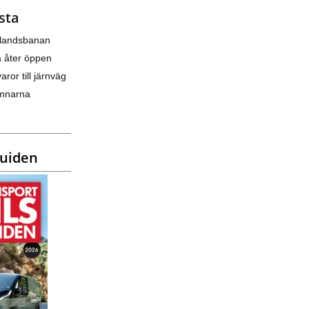
sta
nlandsbanan
a åter öppen
varor till järnväg
amnarna
guiden