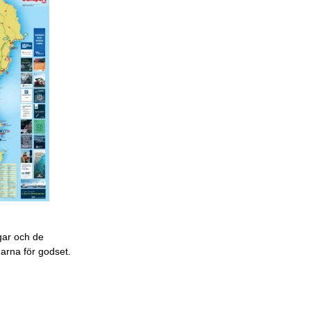
gar och de
garna för godset.