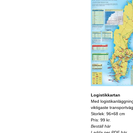
Logistikkartan
Med logistikanläggnin
viktigaste transportvä
Storlek: 96×68 cm
Pris: 99 kr.
Beställ här
Ladda ner PDF här