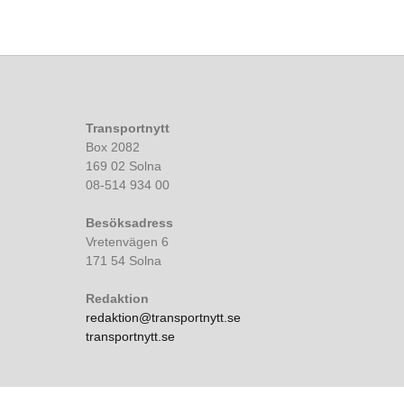
Transportnytt
Box 2082
169 02 Solna
08-514 934 00
Besöksadress
Vretenvägen 6
171 54 Solna
Redaktion
redaktion@transportnytt.se
transportnytt.se