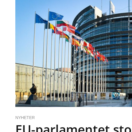
NYHETER
EU-parlamentet st