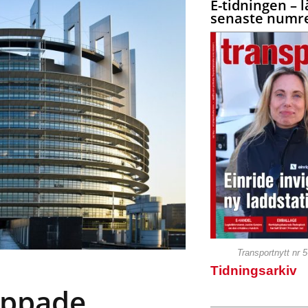
E-tidningen – l
senaste numre
Transportnytt nr 
Tidningsarkiv
oppade