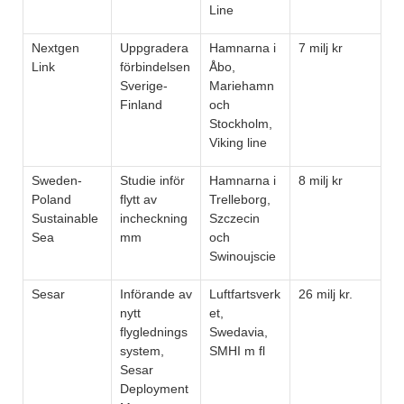
Line
Nextgen
Uppgradera
Hamnarna i
7 milj kr
Link
förbindelsen
Åbo,
Sverige-
Mariehamn
Finland
och
Stockholm,
Viking line
Sweden-
Studie inför
Hamnarna i
8 milj kr
Poland
flytt av
Trelleborg,
Sustainable
incheckning
Szczecin
Sea
mm
och
Swinoujscie
Sesar
Införande av
Luftfartsverk
26 milj kr.
nytt
et,
flyglednings
Swedavia,
system,
SMHI m fl
Sesar
Deployment