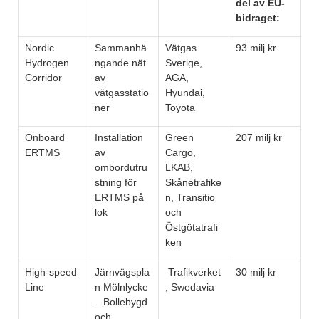
del av EU-
bidraget:
Nordic
Sammanhä
Vätgas
93 milj kr
Hydrogen
ngande nät
Sverige,
Corridor
av
AGA,
vätgasstatio
Hyundai,
ner
Toyota
Onboard
Installation
Green
207 milj kr
ERTMS
av
Cargo,
ombordutru
LKAB,
stning för
Skånetrafike
ERTMS på
n, Transitio
lok
och
Östgötatrafi
ken
High-speed
Järnvägspla
Trafikverket
30 milj kr
Line
n Mölnlycke
, Swedavia
– Bollebygd
och