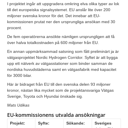
I projektet ingår att uppgradera omkring elva olika typer av lok
till det europeiska signalsystemet. EU anslår lite över 200
miljoner svenska kronor för det. Det innebar att EU-
kommissionen prutat ner den ursprungliga ansökan med 30
procent.
De fem operatörerna ansökte nämligen ursprungligen att få
över halva totalkostnaden på 600 miljoner från EU.
En annan uppmärksammad satsning som fått preliminärt ja är
vätgasprojektet Nordic Hydrogen Corridor. Syftet är att bygga
upp ett nätverk av vätgasstationer som binder samman de
nordiska huvudstäderna samt en vätgasfabrik med kapacitet
för 3000 bilar.
Här är bidraget från EU till den svenska delen 93 miljoner
kronor, nästan lika mycket som de projektansvariga Vätgas
Sverige, Toyota och Hyundai önskade sig.
Mats Udikas
EU-kommissionens utvalda ansökningar
Projekt:
Syfte:
Sökande:
Sveriges