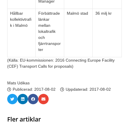
Manager
Hållbar
Förbättrade
Malmö stad
36 milj kr
kollektivtrafi
länkar
k i Malmö
mellan
lokaltrafik
och
fjärrtranspor
ter
(Källa: EU-kommissionen: 2016 Connecting Europe Facility
(CEF) Transport Calls for proposals)
Mats Udikas
Publicerad:
2017-08-02
Uppdaterad: 2017-08-02
Fler artiklar