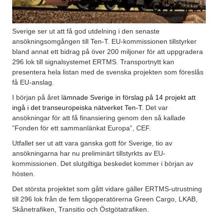
Sverige ser ut att få god utdelning i den senaste
ansökningsomgången till Ten-T. EU-kommissionen tillstyrker
bland annat ett bidrag på över 200 miljoner för att uppgradera
296 lok till signalsystemet ERTMS. Transportnytt kan
presentera hela listan med de svenska projekten som föreslås
få EU-anslag.
I början på året l
ämnade Sverige in förslag på 14 projekt att
ingå i det transeuropeiska nätverket Ten-T.
Det var
ansökningar för att få finansiering genom den så kallade
”Fonden för ett sammanlänkat Europa”, CEF.
Utfallet ser ut att vara ganska gott för Sverige, tio av
ansökningarna har nu preliminärt tillstyrkts av EU-
kommissionen. Det slutgiltiga beskedet kommer i början av
hösten.
Det största projektet som gått vidare gäller ERTMS-utrustning
till 296 lok från de fem tågoperatörerna Green Cargo, LKAB,
Skånetrafiken, Transitio och Östgötatrafiken.