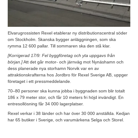
Elvarugrossisten Rexel etablerar ny distributionscentral söder
om Stockholm. Skanska bygger anläggningen, som ska
rymma 12 600 pallar. Till sommaren ska den stå klar.
[Korrigerad 17/9: Fel byggföretag och yta uppgavs från
början.]
Att det går motor- och järnväg mot Nynäshamn och
dess planerade nya storhamn Norvik var en av
attraktionskrafterna hos Jordbro för Rexel Sverige AB, uppger
företaget i ett pressmeddelande.
70–80 personer ska kunna jobba i byggnaden som blir totalt
186 x 79 meter stor, och får 10 meters fri höjd invändigt. En
entresollösning får 34 000 lagerplatser.
Rexel verkar i 38 länder och har över 30 000 anställda. Kedjan
har 65 butiker i Sverige, och varumärkena Selga och Storel.