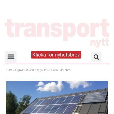
Klicka för nyhetsbrev
Truck- och lagerhandboken
Hem
»
Elgrossist låter bygga 15 600 kvm i Jordbro