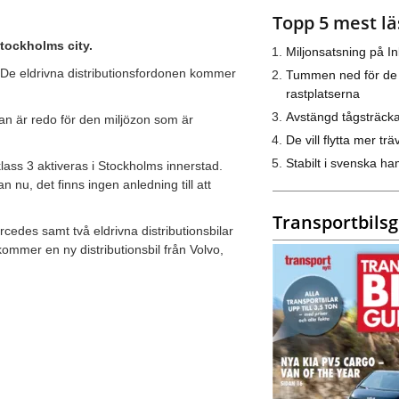
Topp 5 mest lä
 Stockholms city.
Miljonsatsning på I
. De eldrivna distributionsfordonen kommer
Tummen ned för de
rastplatserna
Avstängd tågsträck
an är redo för den miljözon som är
De vill flytta mer trä
Stabilt i svenska h
ass 3 aktiveras i Stockholms innerstad.
an nu, det finns ingen anledning till att
Transportbils
cedes samt två eldrivna distributionsbilar
ommer en ny distributionsbil från Volvo,