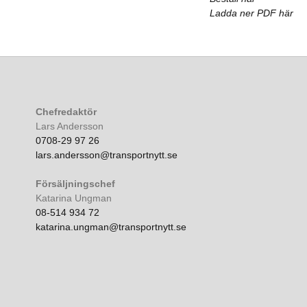
Ladda ner PDF här
Chefredaktör
Lars Andersson
0708-29 97 26
lars.andersson@transportnytt.se
Försäljningschef
Katarina Ungman
08-514 934 72
katarina.ungman@transportnytt.se