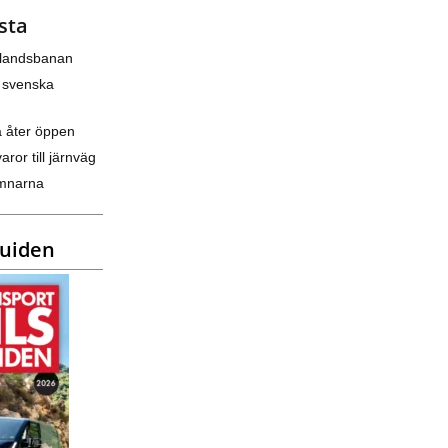
sta
nlandsbanan
 svenska
a åter öppen
varor till järnväg
amnarna
guiden