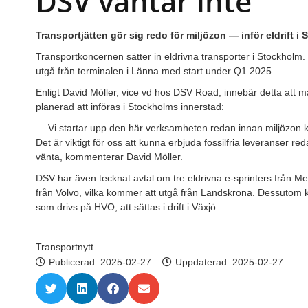
DSV väntar inte
Transportjätten gör sig redo för miljözon — inför eldrift i
Transportkoncernen sätter in eldrivna transporter i Stockholm
utgå från terminalen i Länna med start under Q1 2025.
Enligt David Möller, vice vd hos DSV Road, innebär detta att m
planerad att införas i Stockholms innerstad:
— Vi startar upp den här verksamheten redan innan miljözon kl
Det är viktigt för oss att kunna erbjuda fossilfria leveranser red
vänta, kommenterar David Möller.
DSV har även tecknat avtal om tre eldrivna e-sprinters från Mer
från Volvo, vilka kommer att utgå från Landskrona. Dessutom k
som drivs på HVO, att sättas i drift i Växjö.
Transportnytt
Publicerad:
2025-02-27
Uppdaterad: 2025-02-27