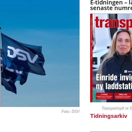
E-tidningen – l
senaste numre
Transportnytt nr 
Foto: DSV
Tidningsarkiv