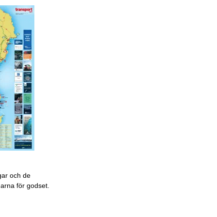
gar och de
garna för godset.