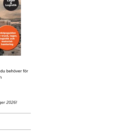
 du behöver för
ch
ger 2026!