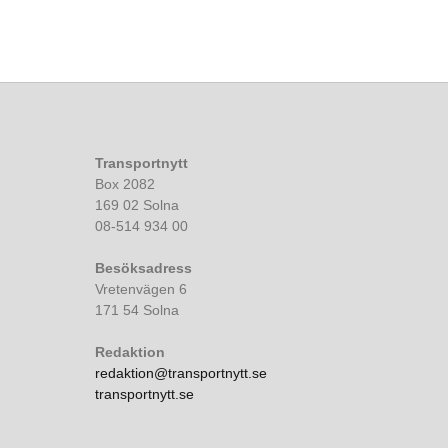
Transportnytt
Box 2082
169 02 Solna
08-514 934 00
Besöksadress
Vretenvägen 6
171 54 Solna
Redaktion
redaktion@transportnytt.se
transportnytt.se