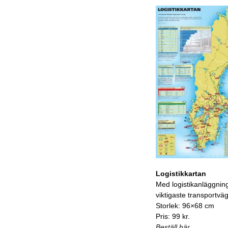
Logistikkartan
Med logistikanläggnin
viktigaste transportvä
Storlek: 96×68 cm
Pris: 99 kr.
Beställ här