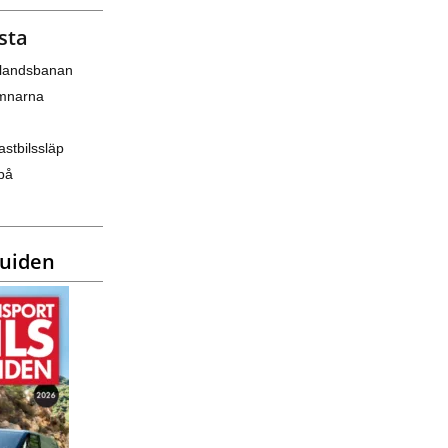
sta
nlandsbanan
amnarna
astbilssläp
på
guiden