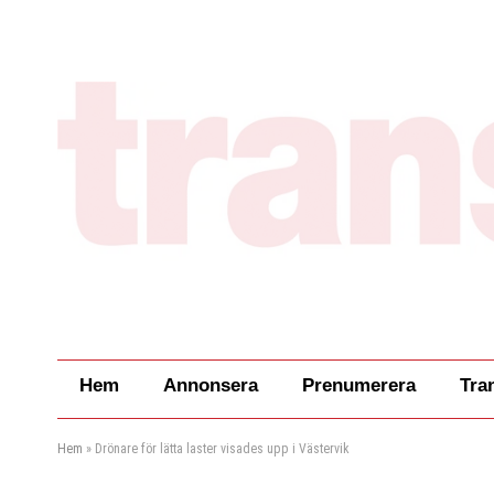
Hem
Annonsera
Prenumerera
Tra
Hem
»
Drönare för lätta laster visades upp i Västervik