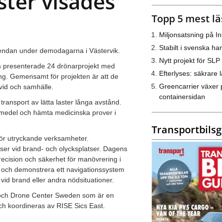
ster visades
Topp 5 mest lä
Miljonsatsning på I
Stabilt i svenska h
gendan under demodagarna i Västervik.
Nytt projekt för SLP
m presenterade 24 drönarprojekt med
Efterlyses: säkrare l
ning. Gemensamt för projekten är att de
Greencarrier växer 
vid och samhälle.
containersidan
 transport av lätta laster långa avstånd.
emedel och hämta medicinska prover i
Transportbils
för utryckande verksamheter.
tser vid brand- och olycksplatser. Dagens
precision och säkerhet för manövrering i
a och demonstrera ett navigationssystem
id brand eller andra nödsituationer.
och Drone Center Sweden som är en
ch koordineras av RISE Sics East.