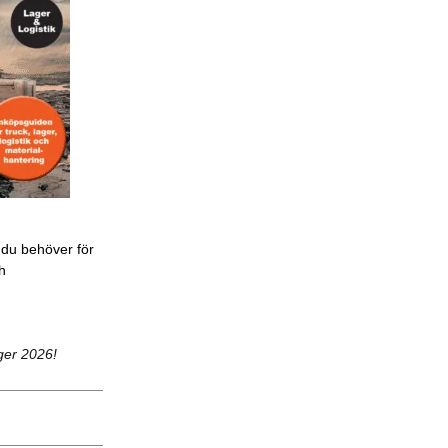
 du behöver för
ch
ger 2026!