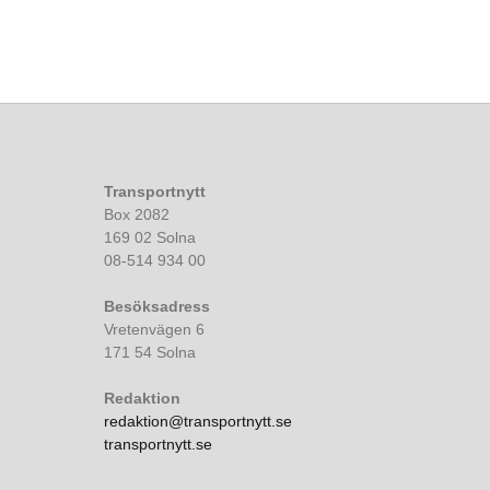
Transportnytt
Box 2082
169 02 Solna
08-514 934 00
Besöksadress
Vretenvägen 6
171 54 Solna
Redaktion
redaktion@transportnytt.se
transportnytt.se