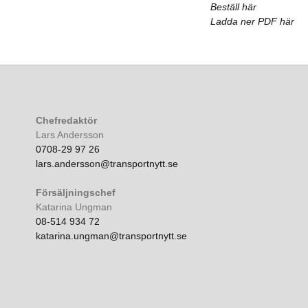
Beställ här
Ladda ner PDF här
Chefredaktör
Lars Andersson
0708-29 97 26
lars.andersson@transportnytt.se
Försäljningschef
Katarina Ungman
08-514 934 72
katarina.ungman@transportnytt.se