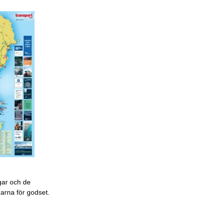
gar och de
garna för godset.