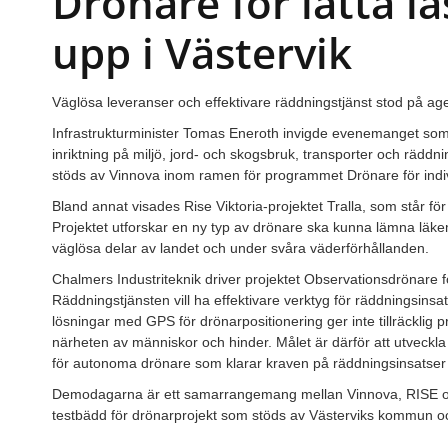
Drönare för lätta la
upp i Västervik
Väglösa leveranser och effektivare räddningstjänst stod på a
Infrastrukturminister Tomas Eneroth invigde evenemanget so
inriktning på miljö, jord- och skogsbruk, transporter och rädd
stöds av Vinnova inom ramen för programmet Drönare för indi
Bland annat visades Rise Viktoria-projektet Tralla, som står för
Projektet utforskar en ny typ av drönare ska kunna lämna läk
väglösa delar av landet och under svåra väderförhållanden.
Chalmers Industriteknik driver projektet Observationsdrönare 
Räddningstjänsten vill ha effektivare verktyg för räddningsinsa
lösningar med GPS för drönarpositionering ger inte tillräcklig 
närheten av människor och hinder. Målet är därför att utveckl
för autonoma drönare som klarar kraven på räddningsinsatser v
Demodagarna är ett samarrangemang mellan Vinnova, RISE 
testbädd för drönarprojekt som stöds av Västerviks kommun o