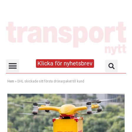
Klicka för nyhetsbrev
Truck- och lagerhandboken
Hem
»
DHL skickade sitt första drönarpaket till kund