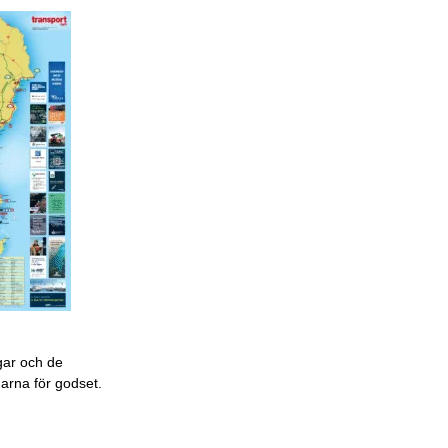
gar och de
garna för godset.