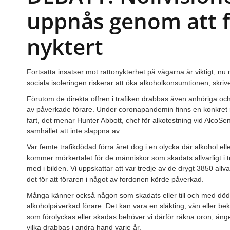
uppnås genom att f
nyktert
Fortsatta insatser mot rattonykterhet på vägarna är viktigt, nu
sociala isoleringen riskerar att öka alkoholkonsumtionen, skri
Förutom de direkta offren i trafiken drabbas även anhöriga oc
av påverkade förare. Under coronapandemin finns en konkret ris
fart, det menar Hunter Abbott, chef för alkotestning vid Alco
samhället att inte slappna av.
Var femte trafikdödad förra året dog i en olycka där alkohol ell
kommer mörkertalet för de människor som skadats allvarligt i t
med i bilden. Vi uppskattar att var tredje av de drygt 3850 allv
det för att föraren i något av fordonen körde påverkad.
Många känner också någon som skadats eller till och med dödats
alkoholpåverkad förare. Det kan vara en släkting, vän eller bek
som förolyckas eller skadas behöver vi därför räkna oron, ång
vilka drabbas i andra hand varje år.