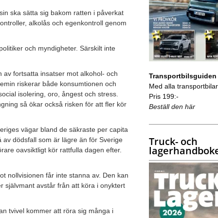
nsin ska sätta sig bakom ratten i påverkat
skontroller, alkolås och egenkontroll genom
olitiker och myndigheter. Särskilt inte
 av fortsatta insatser mot alkohol- och
Transportbilsguiden
ndemin riskerar både konsumtionen och
Med alla transportbilar 
ocial isolering, oro, ångest och stress.
Pris 199:-
gning så ökar också risken för att fler kör
Beställ den här
riges vägar bland de säkraste per capita
Truck- och
 av dödsfall som är lägre än för Sverige
lagerhandbok
are oavsiktligt kör rattfulla dagen efter.
t nollvisionen får inte stanna av. Den kan
r självmant avstår från att köra i onyktert
an tvivel kommer att röra sig många i