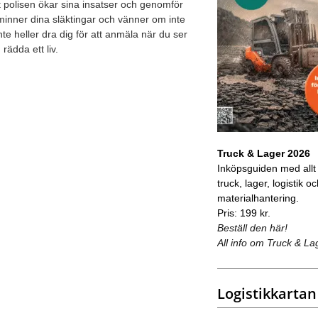
att polisen ökar sina insatser och genomför
påminner dina släktingar och vänner om inte
nte heller dra dig för att anmäla när du ser
rädda ett liv.
Truck & Lager 2026
Inköpsguiden med allt
truck, lager, logistik o
materialhantering.
Pris: 199 kr.
Beställ den här!
All info om Truck & La
Logistikkartan