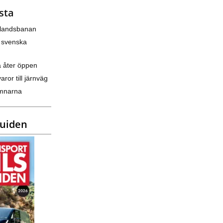
sta
nlandsbanan
 svenska
a åter öppen
varor till järnväg
amnarna
guiden