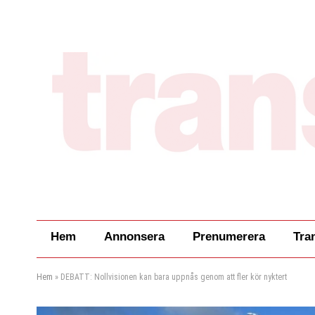
Hem
Annonsera
Prenumerera
Tra
Hem
»
DEBATT: Nollvisionen kan bara uppnås genom att fler kör nyktert