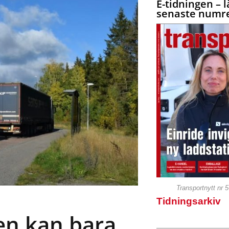
E-tidningen – l
senaste numre
Transportnytt nr 
Tidningsarkiv
en kan bara