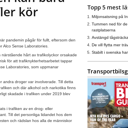
Topp 5 mest lä
ler kör
Miljonsatsning på I
Tummen ned för de
rastplatserna
Avstängd tågsträck
 när pandemin pågår för fullt, eftersom den
De vill flytta mer trä
ver Alco Sense Laboratories.
Stabilt i svenska h
h närstående hårt av trafikolyckor orsakade
k för att trafiknykterhetsarbetet tappar
Sense Laboratories, som uppmanar
Transportbils
er andra droger var involverade. Till detta
rafiken och där alkohol och narkotika finns
arligt skadade i trafiken under 2019 blev
 i trafiken av en drog- eller
ant. Till det personliga lidandet hos dem
esten och rädslan hos alla de människor