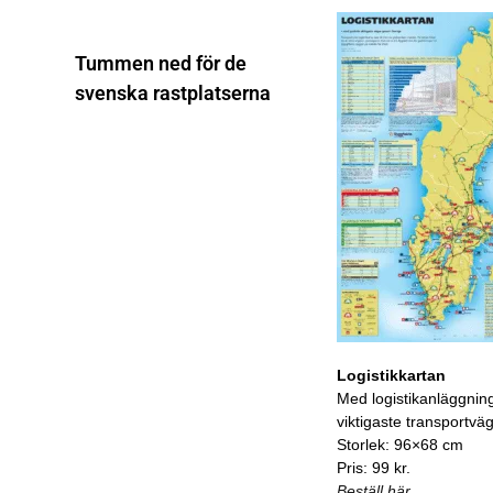
Tummen ned för de
svenska rastplatserna
Logistikkartan
Med logistikanläggnin
viktigaste transportvä
Storlek: 96×68 cm
Pris: 99 kr.
Beställ här