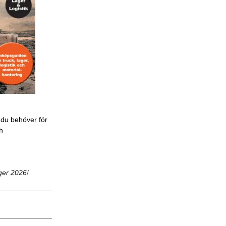
 du behöver för
ch
ger 2026!