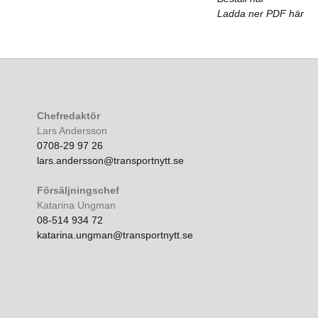
Ladda ner PDF här
Chefredaktör
Lars Andersson
0708-29 97 26
lars.andersson@transportnytt.se
Försäljningschef
Katarina Ungman
08-514 934 72
katarina.ungman@transportnytt.se