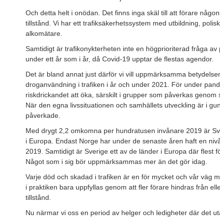
Och detta helt i onödan. Det finns inga skäl till att förare någo
tillstånd. Vi har ett trafiksäkerhetssystem med utbildning, poli
alkomätare.
Samtidigt är trafikonykterheten inte en högprioriterad fråga av p
under ett år som i år, då Covid-19 upptar de flestas agendor.
Det är bland annat just därför vi vill uppmärksamma betydelsen
droganvändning i trafiken i år och under 2021. För under pa
riskdrickandet att öka, särskilt i grupper som påverkas genom s
När den egna livssituationen och samhällets utveckling är i gun
påverkade.
Med drygt 2,2 omkomna per hundratusen invånare 2019 är Sve
i Europa. Endast Norge har under de senaste åren haft en nivå
2019. Samtidigt är Sverige ett av de länder i Europa där flest för
Något som i sig bör uppmärksammas mer än det gör idag.
Varje död och skadad i trafiken är en för mycket och vår väg mo
i praktiken bara uppfyllas genom att fler förare hindras från elle
tillstånd.
Nu närmar vi oss en period av helger och ledigheter där det ut