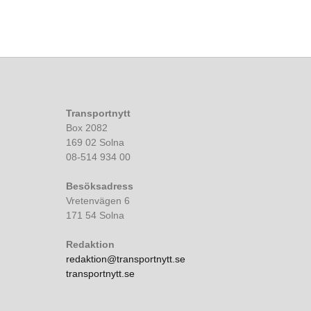
Transportnytt
Box 2082
169 02 Solna
08-514 934 00
Besöksadress
Vretenvägen 6
171 54 Solna
Redaktion
redaktion@transportnytt.se
transportnytt.se