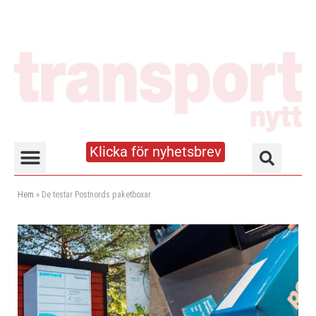
Klicka för nyhetsbrev
Truck- och lagerhandboken
Hem
»
De testar Postnords paketboxar