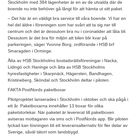
Stockholm med 384 lägenheter är en av de utvalda där de
boende nu inte behöver gå långt för att hämta ut sitt paket.
– Det här är en väldigt bra service till våra boende. Vi har en
hel del äldre i föreningen som har svårt att ta sig ner till
centrum och det är dessutom bra nu i coronatider att låta bli.
Dessutom är det bra för miljön att bilen blir kvar på
parkeringen, säger Yvonne Borg, ordförande i HSB brf
Smaragden i Orminge.
Åtta av HSB Stockholms bostadsrättsföreningar i Nacka,
Lidingö och Haninge och åtta av HSB Stockholms
hyresfastigheter i Skarpnäck, Hägersten, Bandhagen,
Kristineberg, Sköndal och Stockholm deltar i piloten.
FAKTA PostNords paketboxar
Pilotprojektet lanserades i Stockholm i oktober och ska pågå i
ett år. Paketboxarna innehåller 13 boxar för olika
paketstorlekar. När paketet är levererat till paketboxen
aviseras mottagaren via sms och i PostNords app. Blir piloten
lyckad kan lösningen bli ett leveransalternativ för fler delar av
Sverige, såväl tätort som landsbygd.