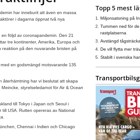
Topp 5 mest lä
demin har inneburit att även en massa
Miljonsatsning på I
 aktörer i dagarna öppnat två nya
Tummen ned för de
rastplatserna
m en följd av coronapandemin. Den 21
Avstängd tågsträck
ttar tre kontinenter, Amerika, Europa och
n reaktion på den nuvarande bristen på
De vill flytta mer trä
Stabilt i svenska h
ka med en godsmängd motsvarande 135
Transportbils
n återhämtning har vi beslutat att skapa
en Meincke, styrelseledamot för Air & Ocean
land till Tokyo i Japan och Seoul i
er till USA. Rutten opereras av National
ka.
 München, Chennai i Indien och Chicago