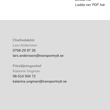
Ladda ner PDF här
Chefredaktör
Lars Andersson
0708-29 97 26
lars.andersson@transportnytt.se
Försäljningschef
Katarina Ungman
08-514 934 72
katarina.ungman@transportnytt.se