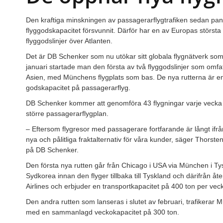
Den kraftiga minskningen av passagerarflygtrafiken sedan pan
flyggodskapacitet försvunnit. Därför har en av Europas största
flyggodslinjer över Atlanten.
Det är DB Schenker som nu utökar sitt globala flygnätverk so
januari startade man den första av två flyggodslinjer som omfa
Asien, med Münchens flygplats som bas. De nya rutterna är e
godskapacitet på passagerarflyg.
DB Schenker kommer att genomföra 43 flygningar varje vec
större passagerarflygplan.
– Eftersom flygresor med passagerare fortfarande är långt ifrå
nya och pålitliga fraktalternativ för våra kunder, säger Thorst
på DB Schenker.
Den första nya rutten går från Chicago i USA via München i Tysk
Sydkorea innan den flyger tillbaka till Tyskland och därifrån åt
Airlines och erbjuder en transportkapacitet på 400 ton per vec
Den andra rutten som lanseras i slutet av februari, trafikerar
med en sammanlagd veckokapacitet på 300 ton.