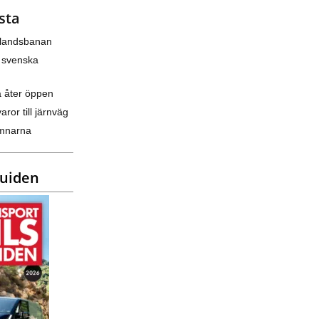
sta
nlandsbanan
 svenska
a åter öppen
varor till järnväg
amnarna
guiden