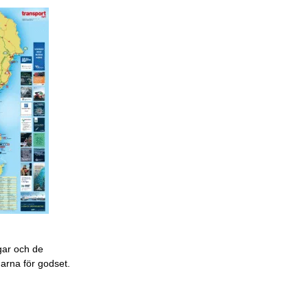
gar och de
garna för godset.