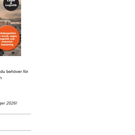
 du behöver för
ch
ger 2026!