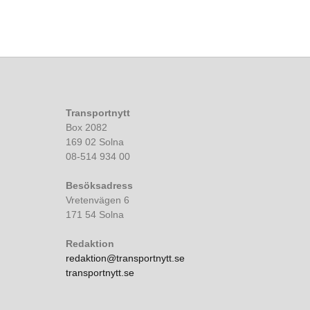
Transportnytt
Box 2082
169 02 Solna
08-514 934 00
Besöksadress
Vretenvägen 6
171 54 Solna
Redaktion
redaktion@transportnytt.se
transportnytt.se