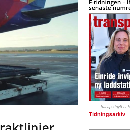
E-tidningen – l
senaste numre
Transportnytt nr 
Tidningsarkiv
raktlinjer