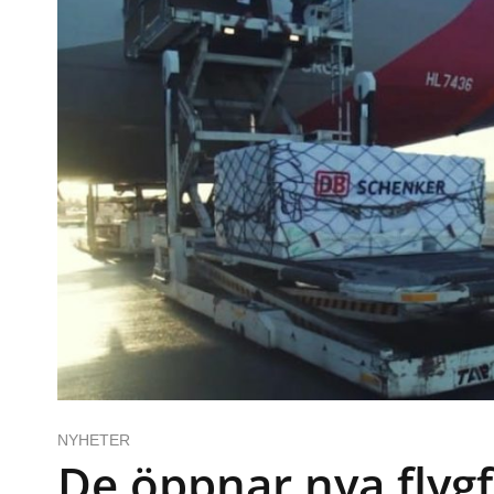
NYHETER
De öppnar nya flygf