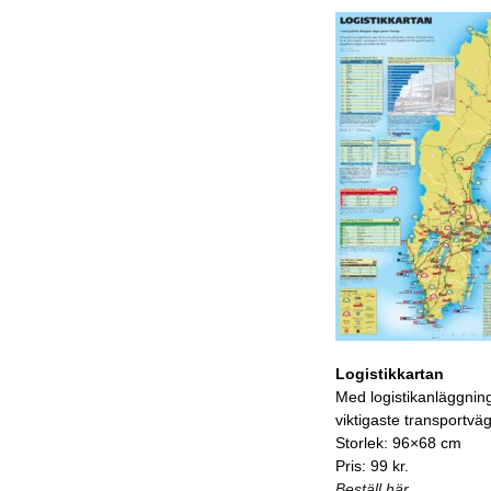
Logistikkartan
Med logistikanläggnin
viktigaste transportvä
Storlek: 96×68 cm
Pris: 99 kr.
Beställ här