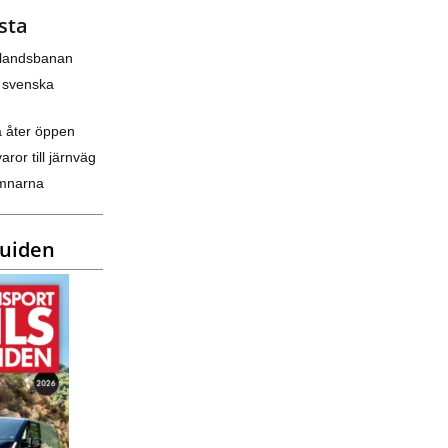
sta
nlandsbanan
 svenska
a åter öppen
varor till järnväg
amnarna
guiden