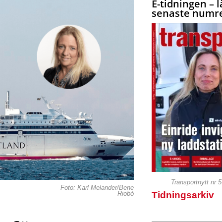
E-tidningen – l
senaste numre
Transportnytt nr 
Foto: Karl Melander/Bene
Tidningsarkiv
Riobó