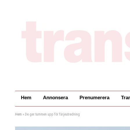
Hem
Annonsera
Prenumerera
Tra
Hem
»
De ger tummen upp för färjeutredning