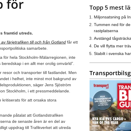
 för
Topp 5 mest lä
Miljonsatsning på I
Tummen ned för de
rastplatserna
s framtid utreds.
Avstängd tågsträck
v färjetrafiken till och från Gotland
får ett
De vill flytta mer trä
nsportpolitiska samarbete.
Stabilt i svenska h
ga för hela Stockholm-Mälarregionen, inte
beredskap i en allt mer orolig omvärld”.
Transportbils
ör resor och transporter till fastlandet. Men
andet i helhet, inte minst mot bakgrund av
edelsproduktionen, säger Jens Sjöström
ion Stockholm, i ett pressmeddelande.
kritiserats för att orsaka stora
ande påtalat att Gotlandstrafiken
priserna de senaste åren är en del av
igt uppdrag till Trafikverket att utreda