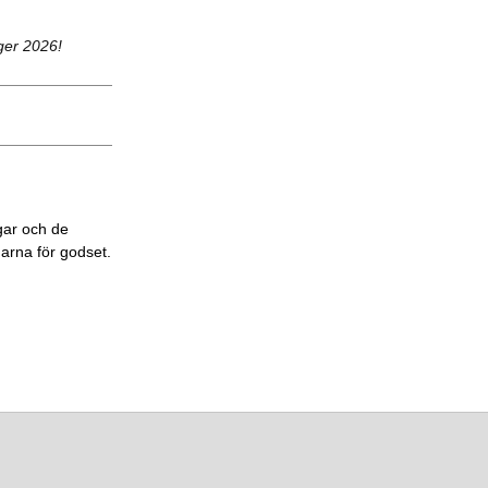
ger 2026!
gar och de
garna för godset.