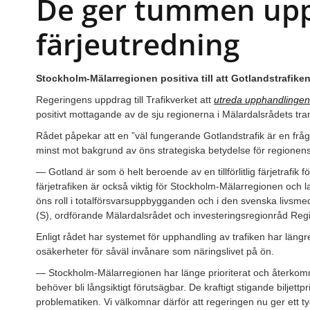
De ger tummen upp
färjeutredning
Stockholm-Mälarregionen positiva till att Gotlandstrafiken
Regeringens uppdrag till Trafikverket att
utreda upphandlingen a
positivt mottagande av de sju regionerna i Mälardalsrådets tra
Rådet påpekar att en ”väl fungerande Gotlandstrafik är en frå
minst mot bakgrund av öns strategiska betydelse för regionens 
— Gotland är som ö helt beroende av en tillförlitlig färjetrafik f
färjetrafiken är också viktig för Stockholm-Mälarregionen och l
öns roll i totalförsvarsuppbygganden och i den svenska livsm
(S), ordförande Mälardalsrådet och investeringsregionråd Reg
Enligt rådet har systemet för upphandling av trafiken har längre 
osäkerheter för såväl invånare som näringslivet på ön.
— Stockholm-Mälarregionen har länge prioriterat och återkomm
behöver bli långsiktigt förutsägbar. De kraftigt stigande biljett
problematiken. Vi välkomnar därför att regeringen nu ger ett tydl