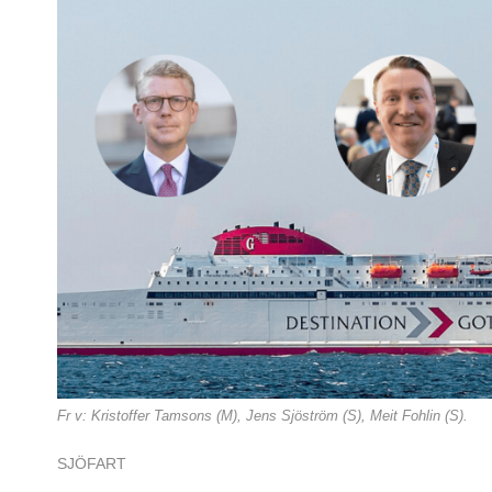
Fr v: Kristoffer Tamsons (M), Jens Sjöström (S), Meit Fohlin (S).
SJÖFART