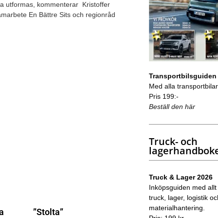
nna utformas, kommenterar Kristoffer
amarbete En Bättre Sits och regionråd
Transportbilsguiden
Med alla transportbilar 
Pris 199:-
Beställ den här
Truck- och
lagerhandbok
Truck & Lager 2026
Inköpsguiden med allt
truck, lager, logistik o
materialhantering.
na
”Stolta”
Pris: 199 kr.