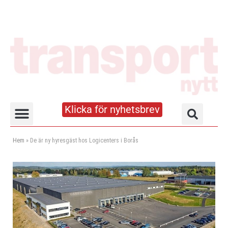
Klicka för nyhetsbrev
Truck- och lagerhandboken
Hem
»
De är ny hyresgäst hos Logicenters i Borås