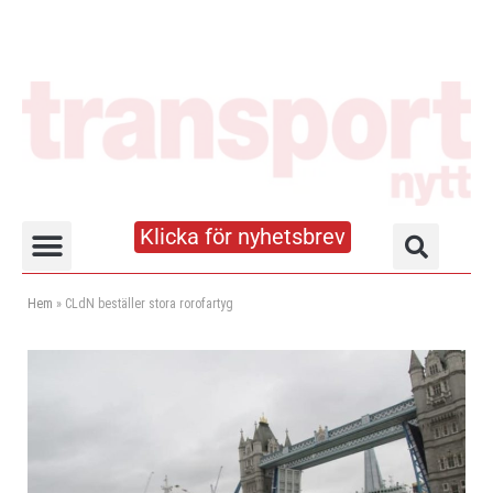
Klicka för nyhetsbrev
Truck- och lagerhandboken
Hem
»
CLdN beställer stora rorofartyg