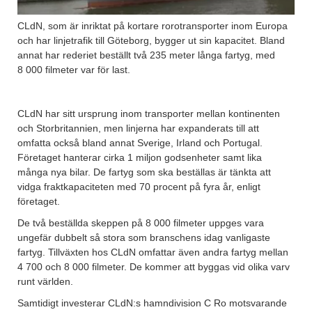
CLdN, som är inriktat på kortare rorotransporter inom Europa
och har linjetrafik till Göteborg, bygger ut sin kapacitet. Bland
annat har rederiet beställt två 235 meter långa fartyg, med
8 000 filmeter var för last.
CLdN har sitt ursprung inom transporter mellan kontinenten
och Storbritannien, men linjerna har expanderats till att
omfatta också bland annat Sverige, Irland och Portugal.
Företaget hanterar cirka 1 miljon godsenheter samt lika
många nya bilar. De fartyg som ska beställas är tänkta att
vidga fraktkapaciteten med 70 procent på fyra år, enligt
företaget.
De två beställda skeppen på 8 000 filmeter uppges vara
ungefär dubbelt så stora som branschens idag vanligaste
fartyg. Tillväxten hos CLdN omfattar även andra fartyg mellan
4 700 och 8 000 filmeter. De kommer att byggas vid olika varv
runt världen.
Samtidigt investerar CLdN:s hamndivision C Ro motsvarande