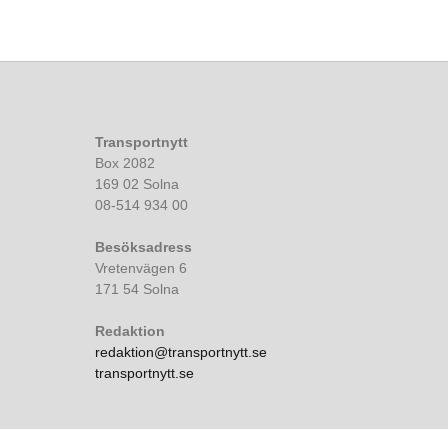
Transportnytt
Box 2082
169 02 Solna
08-514 934 00
Besöksadress
Vretenvägen 6
171 54 Solna
Redaktion
redaktion@transportnytt.se
transportnytt.se