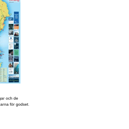
gar och de
garna för godset.