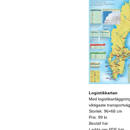
Logistikkartan
Med logistikanläggnin
viktigaste transportvä
Storlek: 96×68 cm
Pris: 99 kr.
Beställ här
Ladda ner PDF här