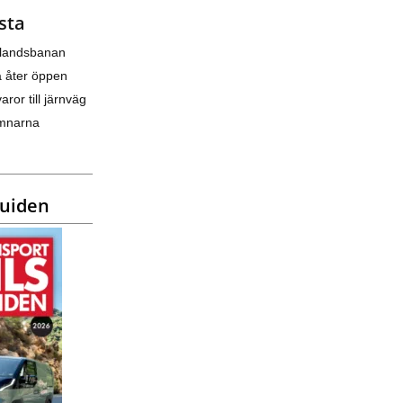
sta
nlandsbanan
a åter öppen
varor till järnväg
amnarna
guiden