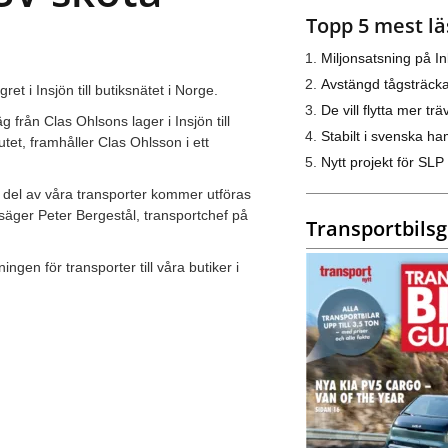
Topp 5 mest lä
Miljonsatsning på I
Avstängd tågsträck
t i Insjön till butiksnätet i Norge.
De vill flytta mer trä
från Clas Ohlsons lager i Insjön till
Stabilt i svenska h
tet, framhåller Clas Ohlsson i ett
Nytt projekt för SLP
e del av våra transporter kommer utföras
 säger Peter Bergestål, transportchef på
Transportbils
gen för transporter till våra butiker i