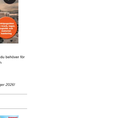
 du behöver för
ch
ger 2026!