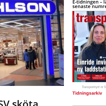
E-tidningen – l
senaste numre
Transportnytt nr 
Tidningsarkiv
SV sköta