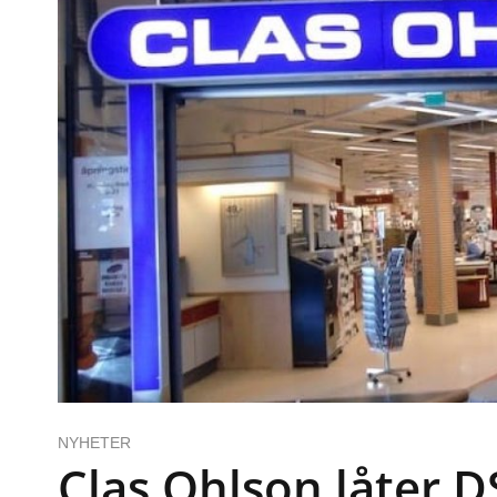
NYHETER
Clas Ohlson låter D