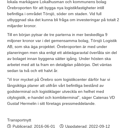
lokala markägare Lokalhusman och kommunens bolag
Örebroporten för att bygga nya logistikfastigheter intill
befintliga i området Törsjö, söder om staden. Vid full
utbyggnad ska det kunna bli fråga om investeringar på totalt 2
miljarder kronor.
Till en början pytsar de tre parterna in mer beskedliga 9
miljoner kronor var i det gemensamma bolag, Törsjö Logistik
AB, som ska äga projektet. Örebroporten är med under
planeringen men ska enligt ett aktieägaravtal överlåta sin del
av bolaget innan byggena sätter igång. Under hösten ska
arbetet med att ta fram en detaljplan påbörjas. Det väntas
sedan ta två och ett halvt år.
”Vi tror mycket på Örebro som logistikcenter därför har vi
långsiktiga planer att utifrån vårt befintliga bestånd av
godsterminal och logistiklager utveckla en helhet med
citylogistik, e-handel och kombiterminal”, säger Catenas VD
Gustaf Hermelin i sitt företags pressmeddelande.
Transportnytt
Publicerad:
2016-06-01
Uppdaterad: 2022-09-12