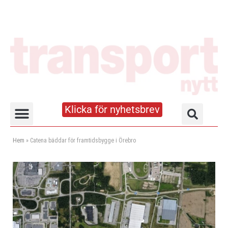
Klicka för nyhetsbrev
Truck- och lagerhandboken
Hem
»
Catena bäddar för framtidsbygge i Örebro