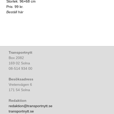
Storlek: 96×68 cm
Pris: 99 kr.
Beställ här
Transportnytt
Box 2082
169 02 Solna
08-514 934 00
Besöksadress
Vretenvägen 6
171 54 Solna
Redaktion
redaktion@transportnytt.se
transportnytt.se