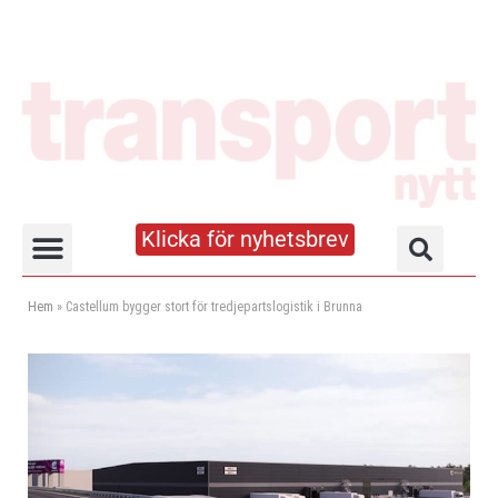
Klicka för nyhetsbrev
Truck- och lagerhandboken
Hem
»
Castellum bygger stort för tredjepartslogistik i Brunna