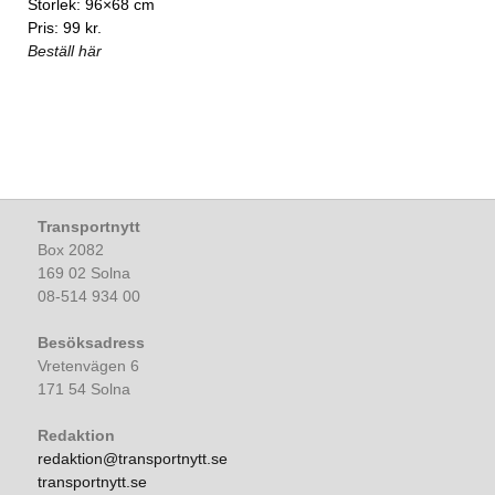
Storlek: 96×68 cm
Pris: 99 kr.
Beställ här
Transportnytt
Box 2082
169 02 Solna
08-514 934 00
Besöksadress
Vretenvägen 6
171 54 Solna
Redaktion
redaktion@transportnytt.se
transportnytt.se