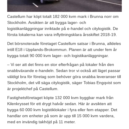
Castellum har köpt totalt 182 000 kvm mark i Brunna norr om
Stockholm. Avsikten är att bygga lager- och
logistikanläggningar inriktade på e-handel och citylogistik. De
första lokalerna kan vara inflyttningsklara årsskiftet 2018-19.
Det börsnoterade företaget Castellum satsar i Brunna, alldeles
intill E18 i Upplands-Brokommun. Planen är att under fem år
bygga totalt 90 000 kvm lager- och logistikanläggningar.
– Vi ser att det finns en stor efterfrågan på lokaler från den
snabbväxande e-handeln. Sedan tror vi också att läget passar
väldigt bra för företag som behöver göra snabba leveranser till
Stockholm, det vill säga citylogistik, säger Tobias Engqvist som
är projektchef på Castellum.
Fastighetsföretaget köpte 132 000 kvm byggbar mark från
Kilenkrysset för ett drygt halvår sedan. Här är avsikten att
bygga 60 000 kvm logistiklokaler i fyra eller fem etapper. Det
handlar om enheter på som är upp till 15 000 kvm vardera,
med en invändig takhöjd på 11 meter.