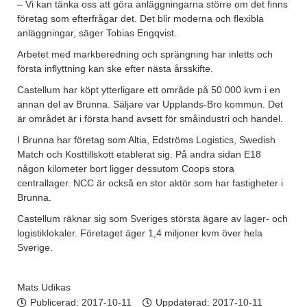
– Vi kan tänka oss att göra anläggningarna större om det finns
företag som efterfrågar det. Det blir moderna och flexibla
anläggningar, säger Tobias Engqvist.
Arbetet med markberedning och sprängning har inletts och
första inflyttning kan ske efter nästa årsskifte.
Castellum har köpt ytterligare ett område på 50 000 kvm i en
annan del av Brunna. Säljare var Upplands-Bro kommun. Det
är området är i första hand avsett för småindustri och handel.
I Brunna har företag som Altia, Edströms Logistics, Swedish
Match och Kosttillskott etablerat sig. På andra sidan E18
någon kilometer bort ligger dessutom Coops stora
centrallager. NCC är också en stor aktör som har fastigheter i
Brunna.
Castellum räknar sig som Sveriges största ägare av lager- och
logistiklokaler. Företaget äger 1,4 miljoner kvm över hela
Sverige.
Mats Udikas
Publicerad:
2017-10-11
Uppdaterad: 2017-10-11