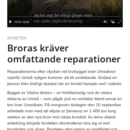
NYHETER
Broras kräver
omfattande reparationer
Reparationerna efter olyckan vid brobygget över Umeälven
utanför Umeå nyligen kommer att bli omfattande. Endast en
person blev lindrigt skadad när en brodel kanade ned i vattnet.
Bygget av Västra länken – en förbifartsväg runt de västra
delarna av Umeå – som pågår just nu omfattar bland annat en
bro över Umeälven. På morgonen tisdagen den 15 september
arbetade man med att skjuta ut (lansera) en 1 400 ton tung
sektion av den nya bron mot nästa brostöd. Av ännu okänd
anledning började brodelen okontrollerat röra sig ut mot
brostöden och älven. Brodelen gled sedan av landfästet och