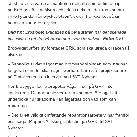
”Just nu vill vi varna allmänheten och alla som befinner sig
nedströms på Umeälven och i dess delta att det kan komma
virke flytande från olycksplatsen”, skrev Trafikverket på sin
hemsida kort efter olyckan.
Bild t.h:
Brostödet skadades på flera ställen när det skenade
och vilar nu på de två brostöden över Umeälven.
Foto:
SVT
Brobygget utförs av företaget GRK, som ska utreda orsaken till
olyckan:
– Sannolikt är det något med bromsanordningen som inte har
fungerat som det ska, säger Gerhard Barrestål, projektledare
på Trafikverket, i en intervju med SVT Nyheter.
När brobygget kan återupptas vågar man på GRK inte
spekulera i. De närmaste veckorna kommer företaget att
undersöka hur skadorna kan åtgärdas och vad som kan
repareras.
– Det är ett väldigt omfattande reparationsarbete vi har framför
oss, säger Magnus Ahlskog, platschef på GRK, till SVT
Nyheter.