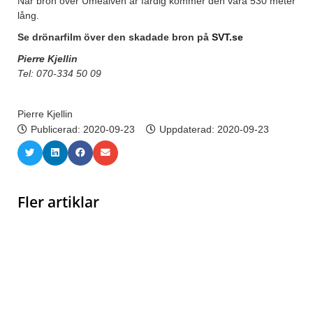
När bron över Umeälven är färdig kommer den vara 530 meter
lång.
Se drönarfilm över den skadade bron på
SVT.se
Pierre Kjellin
Tel: 070-334 50 09
Pierre Kjellin
Publicerad:
2020-09-23
Uppdaterad: 2020-09-23
Fler artiklar