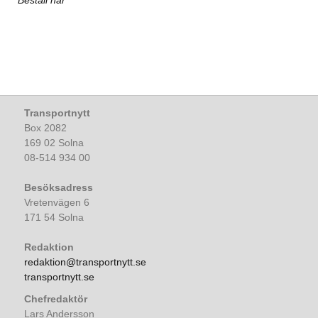
Transportnytt
Box 2082
169 02 Solna
08-514 934 00
Besöksadress
Vretenvägen 6
171 54 Solna
Redaktion
redaktion@transportnytt.se
transportnytt.se
Chefredaktör
Lars Andersson