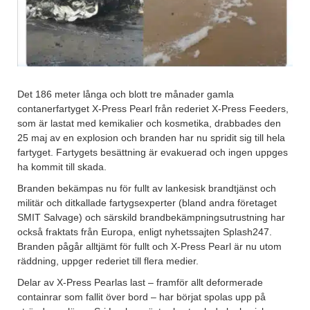
Det 186 meter långa och blott tre månader gamla
contanerfartyget X-Press Pearl från rederiet X-Press Feeders,
som är lastat med kemikalier och kosmetika, drabbades den
25 maj av en explosion och branden har nu spridit sig till hela
fartyget. Fartygets besättning är evakuerad och ingen uppges
ha kommit till skada.
Branden bekämpas nu för fullt av lankesisk brandtjänst och
militär och ditkallade fartygsexperter (bland andra företaget
SMIT Salvage) och särskild brandbekämpningsutrustning har
också fraktats från Europa, enligt nyhetssajten Splash247.
Branden pågår alltjämt för fullt och X-Press Pearl är nu utom
räddning, uppger rederiet till flera medier.
Delar av X-Press Pearlas last – framför allt deformerade
containrar som fallit över bord – har börjat spolas upp på