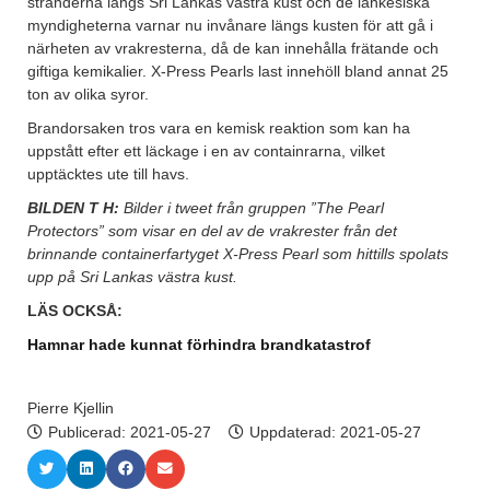
stränderna längs Sri Lankas västra kust och de lankesiska
myndigheterna varnar nu invånare längs kusten för att gå i
närheten av vrakresterna, då de kan innehålla frätande och
giftiga kemikalier. X-Press Pearls last innehöll bland annat 25
ton av olika syror.
Brandorsaken tros vara en kemisk reaktion som kan ha
uppstått efter ett läckage i en av containrarna, vilket
upptäcktes ute till havs.
BILDEN T H:
Bilder i tweet från gruppen ”The Pearl
Protectors” som visar en del av de vrakrester från det
brinnande containerfartyget X-Press Pearl som hittills spolats
upp på Sri Lankas västra kust.
LÄS OCKSÅ:
Hamnar hade kunnat förhindra brandkatastrof
Pierre Kjellin
Publicerad:
2021-05-27
Uppdaterad: 2021-05-27