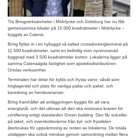
Tre Bringverksamheter i Mölnlycke och Göteborg har nu fått
gemensamma lokaler på 15 000 kvadratmeter i Mölnlycke –
byggda av Catena.
Bring flyttar in i en nybyggd så kallad crossdockingterminal på
11 500 kvadratmeter, samt en befintlig men nyrenoverad
byggnad med 3 500 kvadratmeter kontor. Lokalerna ligger på
samma Catenaägda fastighet som apoteksdistributören
Oriolas verksamhet.
Terminalen har delar för kylda och frysta varor, såväl som
höglagerdel och plats för vanliga pallar och paket, och
beredning av hemleveranser.
Bring framhåller att anläggningen byggts för att vara
energisnål, och det utlovas att den ska motsvara kraven för
certifiering enligt standarden Green building. Den får solceller
på taket, och överskottsvärme från kyl- och frysdelen
återbrukas för uppvärmning av resten av lokalerna. De totala
utsläppen ska också minskas genom samordning mellan flera