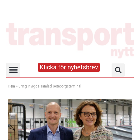
Klicka för nyhetsbrev
Truck- och lagerhandboken
Hem
»
Bring invigde samlad Göteborgsterminal