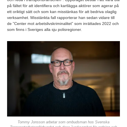
på fältet för att identifiera och kartlägga aktörer som agerar på
ett oriktigt sätt och som kan misstänkas för att bedriva olaglig
verksamhet. Misstänkta fall rapporterar han sedan vidare till
de ”Center mot arbetslivskriminalitet” som inrättades 2022 och
som finns i Sveriges alla sju polisregioner.
Tommy Jonsson arbetar som ombudsman hos Svenska