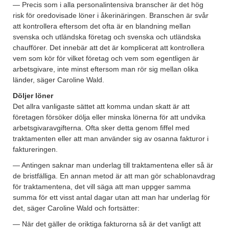
— Precis som i alla personalintensiva branscher är det hög
risk för oredovisade löner i åkerinäringen. Branschen är svår
att kontrollera eftersom det ofta är en blandning mellan
svenska och utländska företag och svenska och utländska
chaufförer. Det innebär att det är komplicerat att kontrollera
vem som kör för vilket företag och vem som egentligen är
arbetsgivare, inte minst eftersom man rör sig mellan olika
länder, säger Caroline Wald.
Döljer löner
Det allra vanligaste sättet att komma undan skatt är att
företagen försöker dölja eller minska lönerna för att undvika
arbetsgivaravgifterna. Ofta sker detta genom fiffel med
traktamenten eller att man använder sig av osanna fakturor i
faktureringen.
— Antingen saknar man underlag till traktamentena eller så är
de bristfälliga. En annan metod är att man gör schablonavdrag
för traktamentena, det vill säga att man uppger samma
summa för ett visst antal dagar utan att man har underlag för
det, säger Caroline Wald och fortsätter:
— När det gäller de oriktiga fakturorna så är det vanligt att