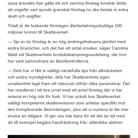
vissa ärenden kan gälla ett och samma företag innebär detta
att ungefär vart sjunde granskat företag nu ska betala in extra
skatt och avgifter.
Totalt är de fuskande företagen återbetalningsskyldiga 100
miljoner kronor till Skatteverket.
— Sju av tio företag är en hög ändringsfrekvens jämfört med
andra branscher, och det har ett antal orsaker, säger Caroline
Wald vid Skatteverkets brottsbekämpningsavdelning, där hon
har varit samordnare av åkerikontrollerna.
— Dels har vi fått in väldigt värdefulla tips från allmänheten
och andra myndigheter, dels har Skatteverkets egen
urvalsenhet tagit fram ett riskurval utifrån olika parametrar. Det
har resulterat i ett bra urval med ett antal företag där vi har
noterat en hög risk för fusk. Vi har också hos Skatteverket
väldigt kompetenta skatterevisorer som arbetar specifikt mot
den komplicerade åkerinäringen, plus att vi numera är lite mer
envisa än tidigare. Vi ger oss inte bara för att det tar tid med
att till exempel begära handräckning från utländska aktörer.