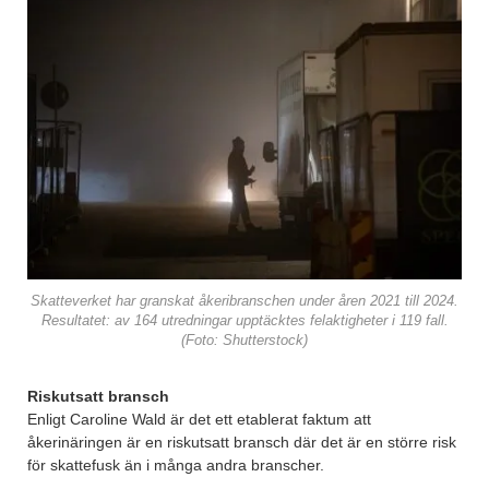
Skatteverket har granskat åkeribranschen under åren 2021 till 2024.
Resultatet: av 164 utredningar upptäcktes felaktigheter i 119 fall.
(Foto: Shutterstock)
Riskutsatt bransch
Enligt Caroline Wald är det ett etablerat faktum att
åkerinäringen är en riskutsatt bransch där det är en större risk
för skattefusk än i många andra branscher.