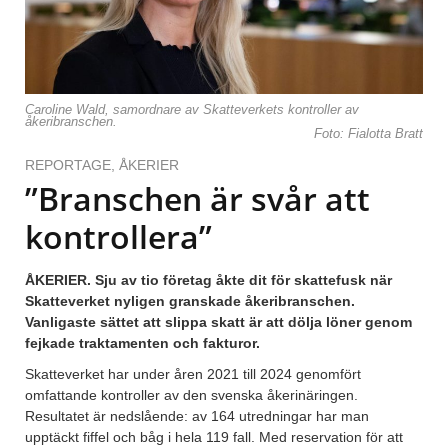
Caroline Wald, samordnare av Skatteverkets kontroller av
åkeribranschen.
Foto: Fialotta Bratt
REPORTAGE
,
ÅKERIER
”Branschen är svår att
kontrollera”
ÅKERIER. Sju av tio företag åkte dit för skattefusk när
Skatteverket nyligen granskade åkeribranschen.
Vanligaste sättet att slippa skatt är att dölja löner genom
fejkade traktamenten och fakturor.
Skatteverket har under åren 2021 till 2024 genomfört
omfattande kontroller av den svenska åkerinäringen.
Resultatet är nedslående: av 164 utredningar har man
upptäckt fiffel och båg i hela 119 fall. Med reservation för att