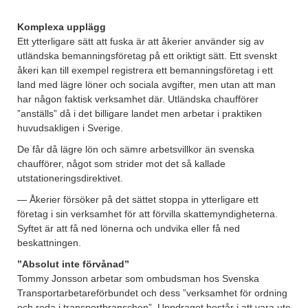
Komplexa upplägg
Ett ytterligare sätt att fuska är att åkerier använder sig av
utländska bemanningsföretag på ett oriktigt sätt. Ett svenskt
åkeri kan till exempel registrera ett bemanningsföretag i ett
land med lägre löner och sociala avgifter, men utan att man
har någon faktisk verksamhet där. Utländska chaufförer
”anställs” då i det billigare landet men arbetar i praktiken
huvudsakligen i Sverige.
De får då lägre lön och sämre arbetsvillkor än svenska
chaufförer, något som strider mot det så kallade
utstationeringsdirektivet.
— Åkerier försöker på det sättet stoppa in ytterligare ett
företag i sin verksamhet för att förvilla skattemyndigheterna.
Syftet är att få ned lönerna och undvika eller få ned
beskattningen.
”Absolut inte förvånad”
Tommy Jonsson arbetar som ombudsman hos Svenska
Transportarbetareförbundet och dess ”verksamhet för ordning
och reda i transportbranschen”. Uppdraget består i att vara ute