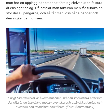
man har ett upplägg där ett annat företag skriver ut en faktura
åt ens eget bolag. Då betalar man fakturan men får tillbaka en
stor del av pengarna, och så får man loss både pengar och
den ingående momsen.
Enligt Skatteverket är åkeribranschen svår att kontrollera eftersom
det ofta är en blandning mellan svenska och utländska företag och
svenska och utländska chaufförer. (Foto: Shutterstock)