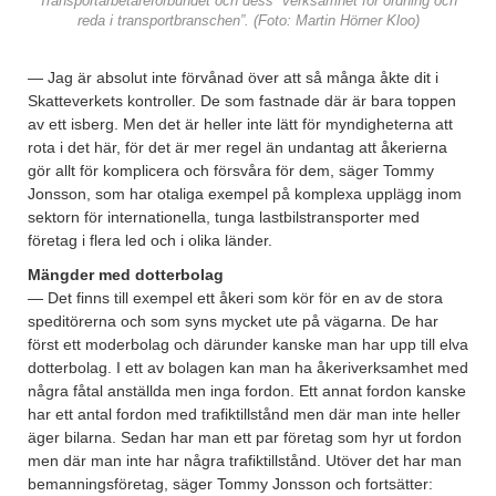
Transportarbetareförbundet och dess ”verksamhet för ordning och
reda i transportbranschen”. (Foto: Martin Hörner Kloo)
— Jag är absolut inte förvånad över att så många åkte dit i
Skatteverkets kontroller. De som fastnade där är bara toppen
av ett isberg. Men det är heller inte lätt för myndigheterna att
rota i det här, för det är mer regel än undantag att åkerierna
gör allt för komplicera och försvåra för dem, säger Tommy
Jonsson, som har otaliga exempel på komplexa upplägg inom
sektorn för internationella, tunga lastbilstransporter med
företag i flera led och i olika länder.
Mängder med dotterbolag
— Det finns till exempel ett åkeri som kör för en av de stora
speditörerna och som syns mycket ute på vägarna. De har
först ett moderbolag och därunder kanske man har upp till elva
dotterbolag. I ett av bolagen kan man ha åkeriverksamhet med
några fåtal anställda men inga fordon. Ett annat fordon kanske
har ett antal fordon med trafiktillstånd men där man inte heller
äger bilarna. Sedan har man ett par företag som hyr ut fordon
men där man inte har några trafiktillstånd. Utöver det har man
bemanningsföretag, säger Tommy Jonsson och fortsätter: