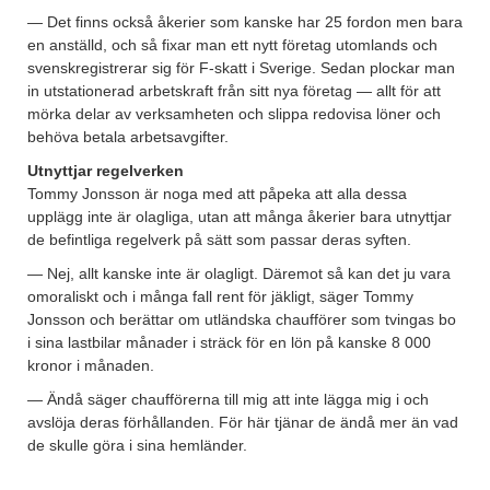
— Det finns också åkerier som kanske har 25 fordon men bara
en anställd, och så fixar man ett nytt företag utomlands och
svenskregistrerar sig för F-skatt i Sverige. Sedan plockar man
in utstationerad arbetskraft från sitt nya företag — allt för att
mörka delar av verksamheten och slippa redovisa löner och
behöva betala arbetsavgifter.
Utnyttjar regelverken
Tommy Jonsson är noga med att påpeka att alla dessa
upplägg inte är olagliga, utan att många åkerier bara utnyttjar
de befintliga regelverk på sätt som passar deras syften.
— Nej, allt kanske inte är olagligt. Däremot så kan det ju vara
omoraliskt och i många fall rent för jäkligt, säger Tommy
Jonsson och berättar om utländska chaufförer som tvingas bo
i sina lastbilar månader i sträck för en lön på kanske 8 000
kronor i månaden.
— Ändå säger chaufförerna till mig att inte lägga mig i och
avslöja deras förhållanden. För här tjänar de ändå mer än vad
de skulle göra i sina hemländer.