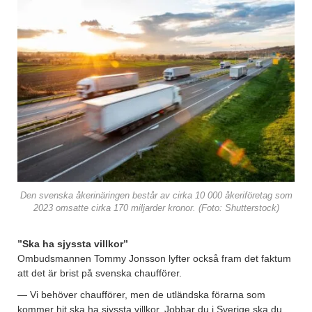
Den svenska åkerinäringen består av cirka 10 000 åkeriföretag som
2023 omsatte cirka 170 miljarder kronor. (Foto: Shutterstock)
”Ska ha sjyssta villkor”
Ombudsmannen Tommy Jonsson lyfter också fram det faktum
att det är brist på svenska chaufförer.
— Vi behöver chaufförer, men de utländska förarna som
kommer hit ska ha sjyssta villkor. Jobbar du i Sverige ska du