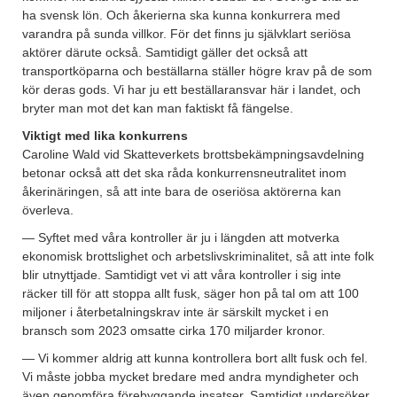
ha svensk lön. Och åkerierna ska kunna konkurrera med
varandra på sunda villkor. För det finns ju självklart seriösa
aktörer därute också. Samtidigt gäller det också att
transportköparna och beställarna ställer högre krav på de som
kör deras gods. Vi har ju ett beställaransvar här i landet, och
bryter man mot det kan man faktiskt få fängelse.
Viktigt med lika konkurrens
Caroline Wald vid Skatteverkets brottsbekämpningsavdelning
betonar också att det ska råda konkurrensneutralitet inom
åkerinäringen, så att inte bara de oseriösa aktörerna kan
överleva.
— Syftet med våra kontroller är ju i längden att motverka
ekonomisk brottslighet och arbetslivskriminalitet, så att inte folk
blir utnyttjade. Samtidigt vet vi att våra kontroller i sig inte
räcker till för att stoppa allt fusk, säger hon på tal om att 100
miljoner i återbetalningskrav inte är särskilt mycket i en
bransch som 2023 omsatte cirka 170 miljarder kronor.
— Vi kommer aldrig att kunna kontrollera bort allt fusk och fel.
Vi måste jobba mycket bredare med andra myndigheter och
även genomföra förebyggande insatser. Samtidigt undersöker