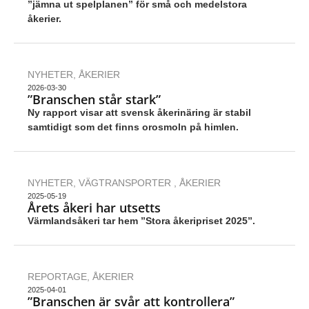
”jämna ut spelplanen” för små och medelstora
åkerier.
NYHETER
,
ÅKERIER
2026-03-30
”Branschen står stark”
Ny rapport visar att svensk åkerinäring är stabil
samtidigt som det finns orosmoln på himlen.
NYHETER
,
VÄGTRANSPORTER
,
ÅKERIER
2025-05-19
Årets åkeri har utsetts
Värmlandsåkeri tar hem ”Stora åkeripriset 2025”.
REPORTAGE
,
ÅKERIER
2025-04-01
”Branschen är svår att kontrollera”