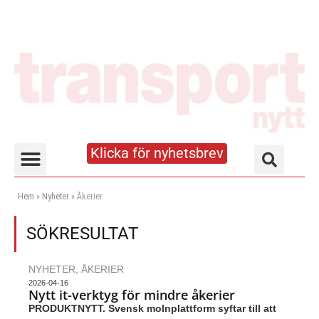
Klicka för nyhetsbrev
Truck- och lagerhandboken
Hem
»
Nyheter
»
Åkerier
SÖKRESULTAT
NYHETER
,
ÅKERIER
2026-04-16
Nytt it-verktyg för mindre åkerier
PRODUKTNYTT. Svensk molnplattform syftar till att