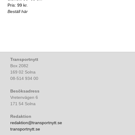
Pris: 99 kr.
Beställ här
Transportnytt
Box 2082
169 02 Solna
08-514 934 00
Besöksadress
Vretenvägen 6
171 54 Solna
Redaktion
redaktion@transportnytt.se
transportnytt.se