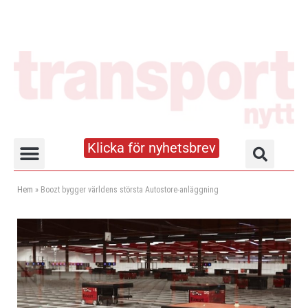
Klicka för nyhetsbrev
Truck- och lagerhandboken
Hem
»
Boozt bygger världens största Autostore-anläggning