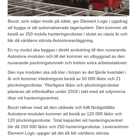
Boozt, som säljer mode på nätet, ger Element Logic i uppdrag
att bygga ut sitt automatiserade lagersystem. Den kommer att
bestå av 250 mobila hanteringsrobotar i slutet av nästa år och
blir då världens största Autostoreanläggning.
En ny modul ska byggas i direkt anslutning till den nuvarande
Autostore-modulen och till det kommer en utbyggnad av den
nuvarande packningstunneln och tretton extra arbetsstationer.
Den nya modulen ska stå klar i början av det fjärde kvartalet i
år och kommer inledningsvis bestå av 50 000 lådor och 21
plockningsrobotar. Ytterligare lådor och plockningsrobotar
planeras att införskaffas under 2018 i takt med att volymerna
ökar vid hanteringscentret.
Boozt räknar med att den utökade och fullt färdigställda
Autostore-modulen kommer att bestå av 120 000 lådor och
120 plockningsrobotar. Total kapacitet vid hanteringscentret
blir då 250 000 lådor och 250 hanteringsrobotar. Leverantören
Element Logic uppger att det då blir världens största