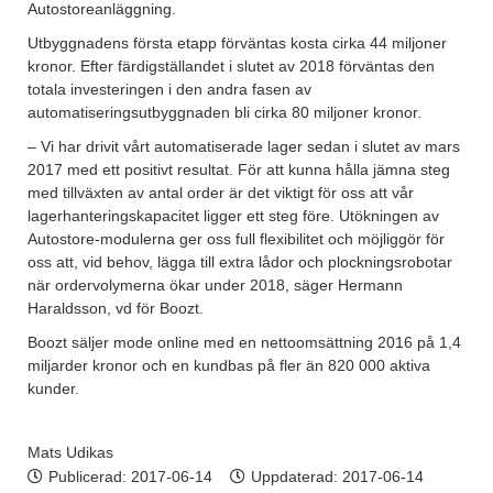
Autostoreanläggning.
Utbyggnadens första etapp förväntas kosta cirka 44 miljoner
kronor. Efter färdigställandet i slutet av 2018 förväntas den
totala investeringen i den andra fasen av
automatiseringsutbyggnaden bli cirka 80 miljoner kronor.
– Vi har drivit vårt automatiserade lager sedan i slutet av mars
2017 med ett positivt resultat. För att kunna hålla jämna steg
med tillväxten av antal order är det viktigt för oss att vår
lagerhanteringskapacitet ligger ett steg före. Utökningen av
Autostore-modulerna ger oss full flexibilitet och möjliggör för
oss att, vid behov, lägga till extra lådor och plockningsrobotar
när ordervolymerna ökar under 2018, säger Hermann
Haraldsson, vd för Boozt.
Boozt säljer mode online med en nettoomsättning 2016 på 1,4
miljarder kronor och en kundbas på fler än 820 000 aktiva
kunder.
Mats Udikas
Publicerad:
2017-06-14
Uppdaterad: 2017-06-14