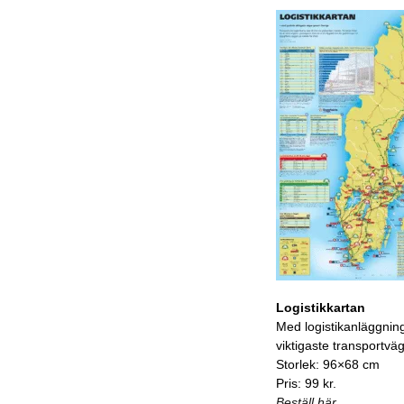
Logistikkartan
Med logistikanläggnin
viktigaste transportvä
Storlek: 96×68 cm
Pris: 99 kr.
Beställ här