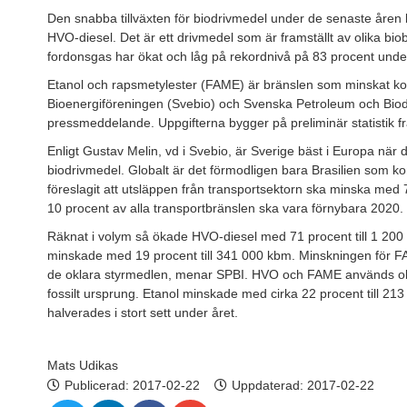
Den snabba tillväxten för biodrivmedel under de senaste åren 
HVO-diesel. Det är ett drivmedel som är framställt av olika bi
fordonsgas har ökat och låg på rekordnivå på 83 procent unde
Etanol och rapsmetylester (FAME) är bränslen som minskat k
Bioenergiföreningen (Svebio) och Svenska Petroleum och Biodriv
pressmeddelande. Uppgifterna bygger på preliminär statistik f
Enligt Gustav Melin, vd i Svebio, är Sverige bäst i Europa när det
biodrivmedel. Globalt är det förmodligen bara Brasilien som k
föreslagit att utsläppen från transportsektorn ska minska med 7
10 procent av alla transportbränslen ska vara förnybara 2020
Räknat i volym så ökade HVO-diesel med 71 procent till 1 2
minskade med 19 procent till 341 000 kbm. Minskningen för F
de oklara styrmedlen, menar SPBI. HVO och FAME används ob
fossilt ursprung. Etanol minskade med cirka 22 procent till 21
halverades i stort sett under året.
Mats Udikas
Publicerad:
2017-02-22
Uppdaterad: 2017-02-22