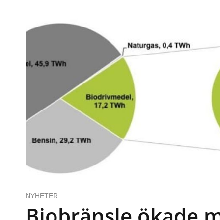
NYHETER
Biobränsle ökade 