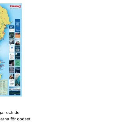
gar och de
garna för godset.