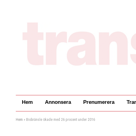
Hem
Annonsera
Prenumerera
Tra
Hem
»
Biobränsle ökade med 26 procent under 2016