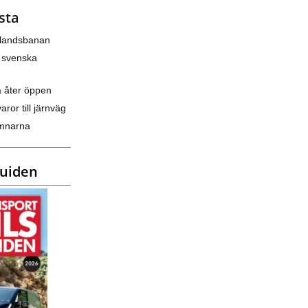
sta
nlandsbanan
 svenska
a åter öppen
varor till järnväg
amnarna
guiden