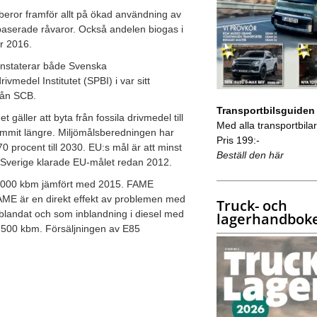
beror framför allt på ökad användning av
obaserade råvaror. Också andelen biogas i
r 2016.
onstaterar både Svenska
medel Institutet (SPBI) i var sitt
rån SCB.
Transportbilsguiden
 gäller att byta från fossila drivmedel till
Med alla transportbilar 
ommit längre. Miljömålsberedningen har
Pris 199:-
0 procent till 2030. EU:s mål är att minst
Beställ den här
. Sverige klarade EU-målet redan 2012.
00 000 kbm jämfört med 2015. FAME
AME är en direkt effekt av problemen med
Truck- och
landat och som inblandning i diesel med
lagerhandbok
3 500 kbm. Försäljningen av E85