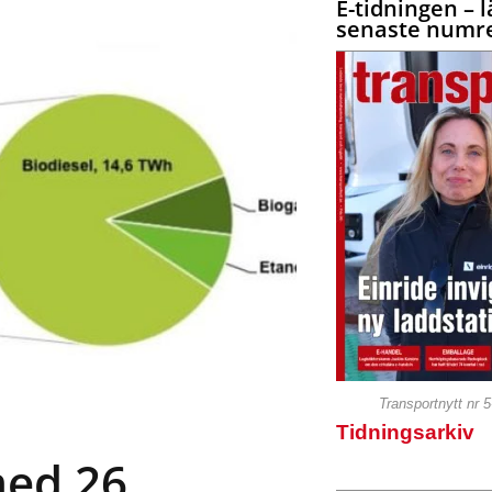
E-tidningen – l
senaste numre
Transportnytt nr 
Tidningsarkiv
med 26