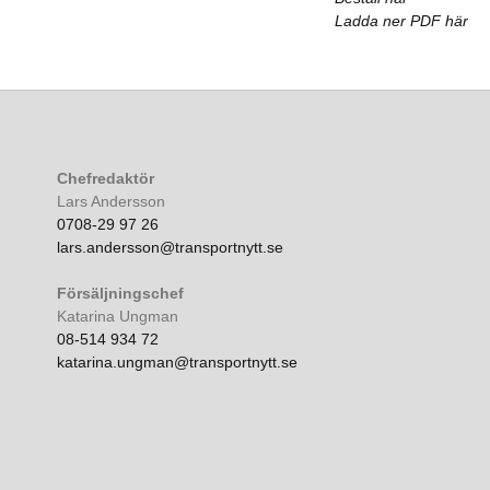
Ladda ner PDF här
Chefredaktör
Lars Andersson
0708-29 97 26
lars.andersson@transportnytt.se
Försäljningschef
Katarina Ungman
08-514 934 72
katarina.ungman@transportnytt.se