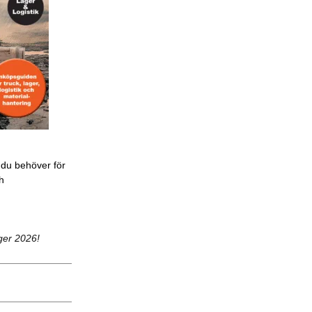
 du behöver för
ch
ger 2026!