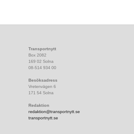
Transportnytt
Box 2082
169 02 Solna
08-514 934 00
Besöksadress
Vretenvägen 6
171 54 Solna
Redaktion
redaktion@transportnytt.se
transportnytt.se