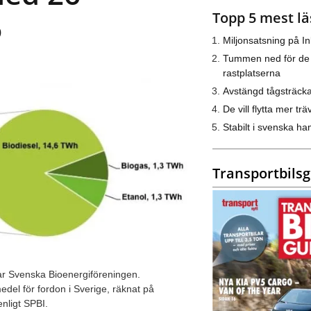
Topp 5 mest lä
6
Miljonsatsning på I
Tummen ned för de
rastplatserna
Avstängd tågsträck
De vill flytta mer trä
Stabilt i svenska h
Transportbils
rar Svenska Bioenergiföreningen.
edel för fordon i Sverige, räknat på
nligt SPBI.