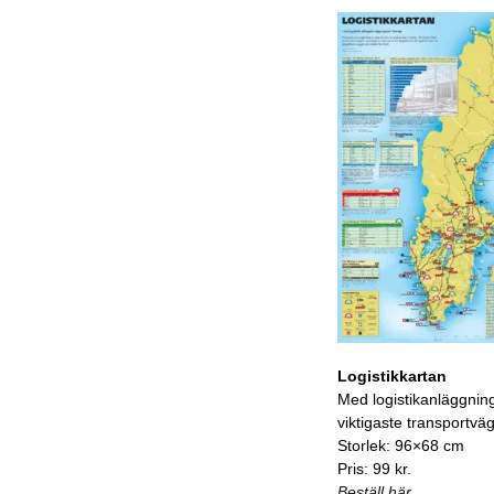
Logistikkartan
Med logistikanläggnin
viktigaste transportvä
Storlek: 96×68 cm
Pris: 99 kr.
Beställ här