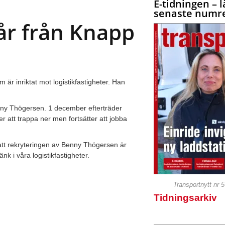
E-tidningen – l
senaste numre
år från Knapp
 är inriktat mot logistikfastigheter. Han
enny Thögersen. 1 december efterträder
r att trappa ner men fortsätter att jobba
att rekryteringen av Benny Thögersen är
nk i våra logistikfastigheter.
Transportnytt nr 
Tidningsarkiv