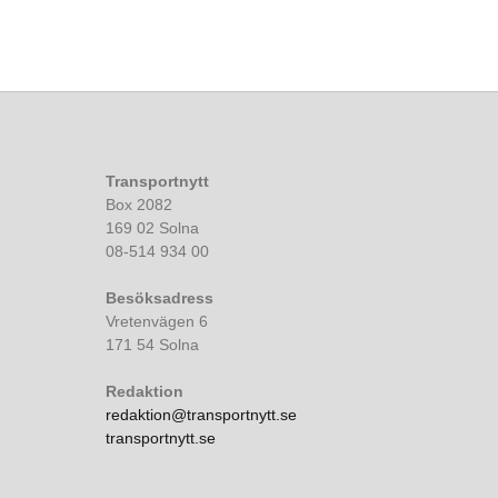
Transportnytt
Box 2082
169 02 Solna
08-514 934 00
Besöksadress
Vretenvägen 6
171 54 Solna
Redaktion
redaktion@transportnytt.se
transportnytt.se