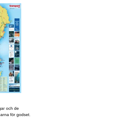
gar och de
garna för godset.