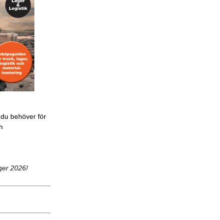
 du behöver för
ch
ger 2026!