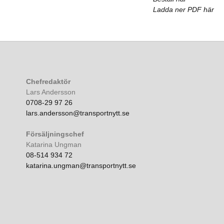
Ladda ner PDF här
Chefredaktör
Lars Andersson
0708-29 97 26
lars.andersson@transportnytt.se
Försäljningschef
Katarina Ungman
08-514 934 72
katarina.ungman@transportnytt.se