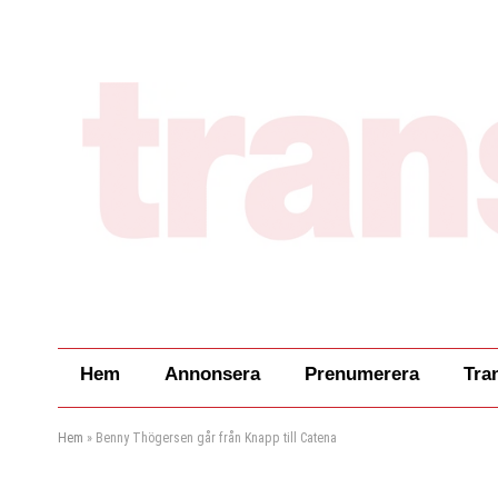
Hem
Annonsera
Prenumerera
Tra
Hem
»
Benny Thögersen går från Knapp till Catena