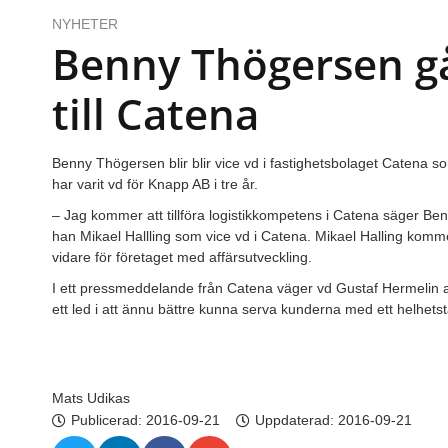
NYHETER
Benny Thögersen g
till Catena
Benny Thögersen blir blir vice vd i fastighetsbolaget Catena som
har varit vd för Knapp AB i tre år.
– Jag kommer att tillföra logistikkompetens i Catena säger B
han Mikael Hallling som vice vd i Catena. Mikael Halling komme
vidare för företaget med affärsutveckling.
I ett pressmeddelande från Catena väger vd Gustaf Hermelin 
ett led i att ännu bättre kunna serva kunderna med ett helhetstä
Mats Udikas
Publicerad:
2016-09-21
Uppdaterad: 2016-09-21