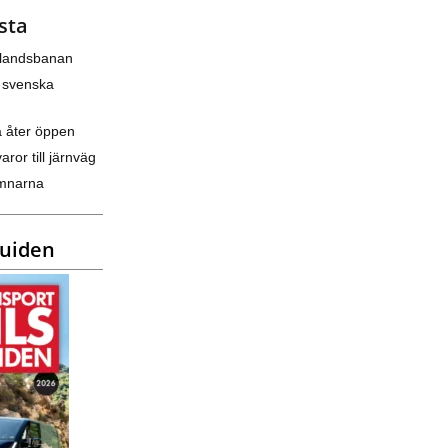
sta
nlandsbanan
 svenska
a åter öppen
varor till järnväg
amnarna
guiden