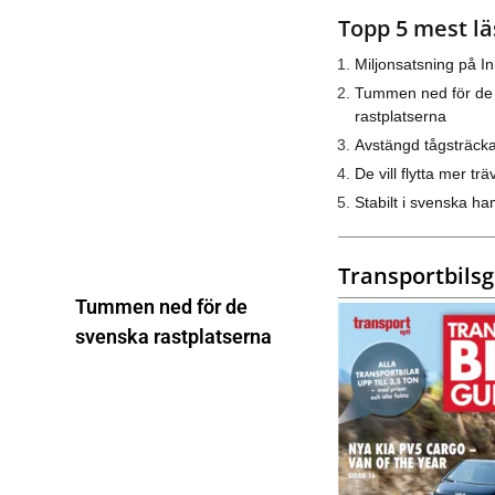
Topp 5 mest lä
Miljonsatsning på I
Tummen ned för de
rastplatserna
Avstängd tågsträck
De vill flytta mer trä
Stabilt i svenska h
Transportbils
Tummen ned för de
svenska rastplatserna