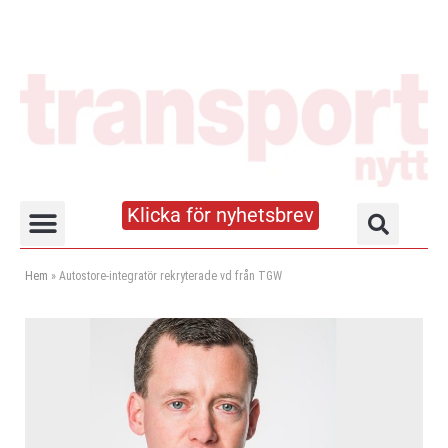
Klicka för nyhetsbrev
Truck- och lagerhandboken
Hem
»
Autostore-integratör rekryterade vd från TGW